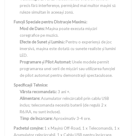
precis fără interferențe, permițând mai multor mașini să
ruleze simultan în aceeași zonă.
Funcții Speciale pentru Distracție Maximă:
Mod de Dans:
Mașina poate executa mișcări
coregrafice pe muzică.
Efecte de Sunet și Lumină:
Pentru o experiență de joc
imersivă, mașina este dotată cu sunete realiste și lumini
LED.
Programare și Pilot Automat:
Unele modele permit
programarea unei serii de mișcări sau utilizarea funcției
de pilot automat pentru demonstrații spectaculoase.
Specificații Tehnice:
Vârsta recomandată:
3 ani +.
Alimentare:
Acumulator reîncărcabil prin cablu USB
inclus; telecomanda necesită baterii (de regulă 2 x
R6/AA, nu sunt incluse).
Timp de încărcare:
Aproximativ 3-4 ore.
Pachetul conține:
1 x Mașină Off-Road, 1 x Telecomandă, 1 x
Acumulator reîncărcabil, 1 x Cablu USB pentru încărcare.