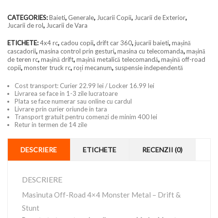
CATEGORIES:
Baieti
,
Generale
,
Jucarii Copii
,
Jucarii de Exterior
,
Jucarii de rol
,
Jucarii de Vara
ETICHETE:
4x4 rc
,
cadou copii
,
drift car 360
,
jucarii baieti
,
mașină
cascadorii
,
masina control prin gesturi
,
masina cu telecomanda
,
mașină
de teren rc
,
mașină drift
,
mașină metalică telecomandă
,
mașină off-road
copii
,
monster truck rc
,
roți mecanum
,
suspensie independentă
Cost transport: Curier 22.99 lei / Locker 16.99 lei
Livrarea se face in 1-3 zile lucratoare
Plata se face numerar sau online cu cardul
Livrare prin curier oriunde in tara
Transport gratuit pentru comenzi de minim 400 lei
Retur in termen de 14 zile
DESCRIERE
ETICHETE
RECENZII (0)
DESCRIERE
Masinuta Off-Road 4×4 Monster Metal – Drift &
Stunt