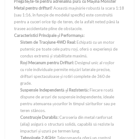
Pregătește-te pentru adrenalină pură cu Mașina Monster
Metal pentru drifturi!
Această mașinărie robustă la scara 1:18
(sau 1:16, în funcție de modelul specific) este construită
pentru a cuceri orice tip de teren, de la asfalt neted până la
trasee accidentate pline de obstacole.
Caracteristici Principale și Performanță:
Sistem de Tracțiune 4WD Real:
Echipată cu un motor
puternic pe toate cele patru roți, oferă o experiență de
condus extremă și stabilitate maximă.
Roți Mecanum pentru Drifturi:
Designul unic al roților
cu role individuale permite mișcări laterale precise,
drifturi spectaculoase și rotiri complete de 360 de
grade.
Suspensie Independentă și Rezistentă:
Fiecare roată
dispune de arcuri de suspensie independente, ideale
pentru atenuarea șocurilor în timpul săriturilor sau pe
teren stâncos.
Construcție Durabilă:
Caroseria din metal ranforsat
(aliaj) asigură o structură solidă, capabilă să reziste la
impacturi și uzură pe termen lung.
Tehnologie 2.4GHz:
Telecomanda oferă un control