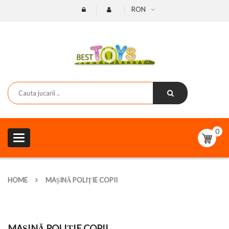
RON
0
Toggle
navigation
HOME
MAȘINĂ POLIȚIE COPII
MAȘINĂ POLIȚIE COPII