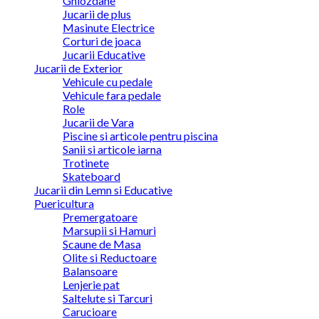
Ghiozdane
Jucarii de plus
Masinute Electrice
Corturi de joaca
Jucarii Educative
Jucarii de Exterior
Vehicule cu pedale
Vehicule fara pedale
Role
Jucarii de Vara
Piscine si articole pentru piscina
Sanii si articole iarna
Trotinete
Skateboard
Jucarii din Lemn si Educative
Puericultura
Premergatoare
Marsupii si Hamuri
Scaune de Masa
Olite si Reductoare
Balansoare
Lenjerie pat
Saltelute si Tarcuri
Carucioare