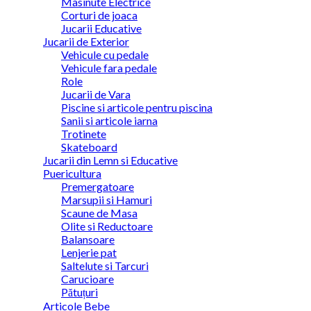
Masinute Electrice
Corturi de joaca
Jucarii Educative
Jucarii de Exterior
Vehicule cu pedale
Vehicule fara pedale
Role
Jucarii de Vara
Piscine si articole pentru piscina
Sanii si articole iarna
Trotinete
Skateboard
Jucarii din Lemn si Educative
Puericultura
Premergatoare
Marsupii si Hamuri
Scaune de Masa
Olite si Reductoare
Balansoare
Lenjerie pat
Saltelute si Tarcuri
Carucioare
Pătuțuri
Articole Bebe