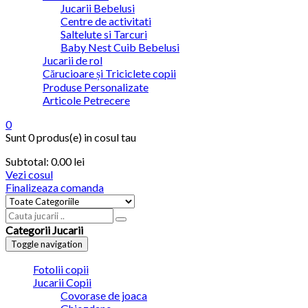
Jucarii Bebelusi
Centre de activitati
Saltelute si Tarcuri
Baby Nest Cuib Bebelusi
Jucarii de rol
Cărucioare și Triciclete copii
Produse Personalizate
Articole Petrecere
0
Sunt
0 produs(e)
in cosul tau
Subtotal:
0.00
lei
Vezi cosul
Finalizeaza comanda
Categorii Jucarii
Toggle navigation
Fotolii copii
Jucarii Copii
Covorase de joaca