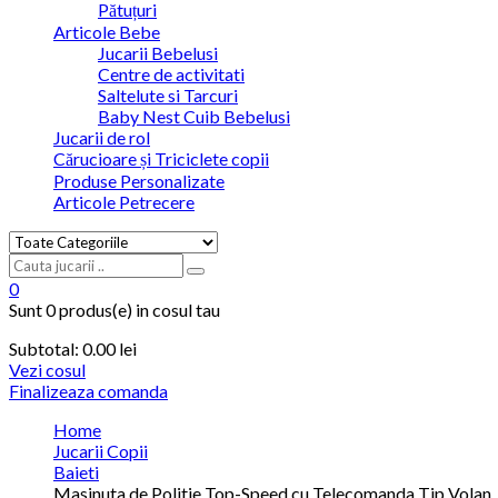
Pătuțuri
Articole Bebe
Jucarii Bebelusi
Centre de activitati
Saltelute si Tarcuri
Baby Nest Cuib Bebelusi
Jucarii de rol
Cărucioare și Triciclete copii
Produse Personalizate
Articole Petrecere
0
Sunt
0 produs(e)
in cosul tau
Subtotal:
0.00
lei
Vezi cosul
Finalizeaza comanda
Home
Jucarii Copii
Baieti
Masinuta de Politie Top-Speed cu Telecomanda Tip Volan