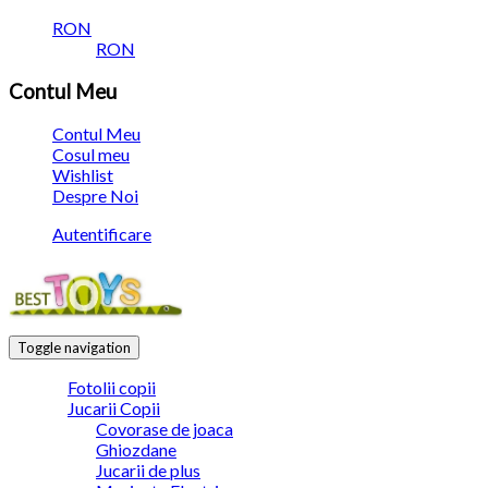
RON
RON
Contul Meu
Contul Meu
Cosul meu
Wishlist
Despre Noi
Autentificare
Toggle navigation
Fotolii copii
Jucarii Copii
Covorase de joaca
Ghiozdane
Jucarii de plus