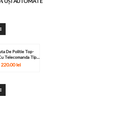
Ă UȘI AUTOMATE
ta De Politie Top-
Cu Telecomanda Tip
Volan
220.00
lei