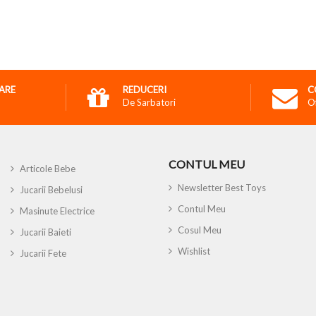
RARE
REDUCERI
C
De Sarbatori
O
CONTUL MEU
Articole Bebe
Newsletter Best Toys
Jucarii Bebelusi
Contul Meu
Masinute Electrice
Cosul Meu
Jucarii Baieti
Wishlist
Jucarii Fete