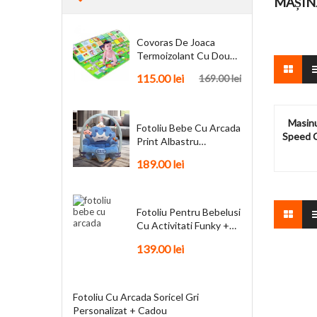
MAȘIN
Covoras De Joaca
Termoizolant Cu Doua
Fete 180 X 200 Cm
115.00
lei
169.00
lei
Masinu
Fotoliu Bebe Cu Arcada
Speed 
Print Albastru
Personalizat + Cadou
189.00
lei
Fotoliu Pentru Bebelusi
Cu Activitati Funky +
Cadou
139.00
lei
Fotoliu Cu Arcada Soricel Gri
Personalizat + Cadou