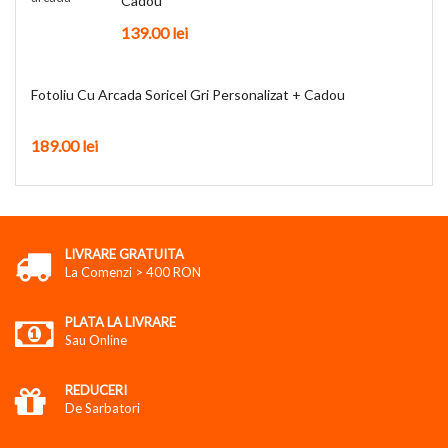
Cadou
139.00
lei
Fotoliu Cu Arcada Soricel Gri Personalizat + Cadou
189.00
lei
LIVRARE GRATUITA
La Comenzi > 400 RON
PLATA LA LIVRARE
Sau Online
REDUCERI
De Sarbatori