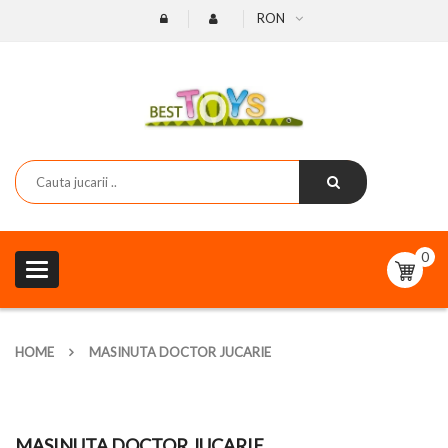
RON
0
Toggle
navigation
HOME
MASINUTA DOCTOR JUCARIE
MASINUTA DOCTOR JUCARIE