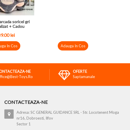
arcada soricel gri
lizat + Cadou
89.00
lei
uga In Cos
Adauga In Cos
ONTACTEAZA-NE
OFERTE
ffice@best-Toys.ro
Saptamanale
CONTACTEAZA-NE
Adresa: SC GENERAL GUIDANCE SRL - Str. Locotenent Moga
nr16, Dobroesti, Ilfov
Sector 1