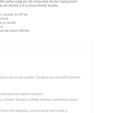
bil
,
cadou copii
,
joc de rol
,
jucarie doctor copii
,
jucarii
ie
,
set doctor 2 in 1
,
trusa doctor jucarie
i / Locker 16.99 lei
ratoare
e cu cardul
ara
nzi de minim 400 lei
e joc de rol ale copiilor. Designul său versatil îi permite
varietate de scenarii de joacă.
ochelari, bisturiu și altele, pentru o experiență de joc
i pot dezvolta empatia, coordonarea ochi-mână și