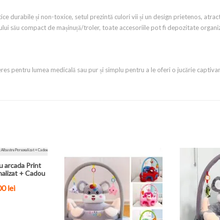
ce durabile și non-toxice, setul prezintă culori vii și un design prietenos, atract
ui său compact de mașinuță/troler, toate accesoriile pot fi depozitate organizat 
eres pentru lumea medicală sau pur și simplu pentru a le oferi o jucărie captivan
u arcada Print
nalizat + Cadou
00
lei