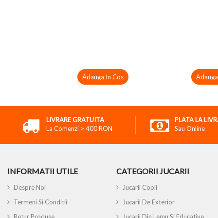
Adauga In Cos
Adauga
LIVRARE GRATUITA
PLATA LA LIV
La Comenzi > 400 RON
Sau Online
INFORMATII UTILE
CATEGORII JUCARII
Despre Noi
Jucarii Copii
Termeni Si Conditii
Jucarii De Exterior
Retur Produse
Jucarii Din Lemn Si Educative