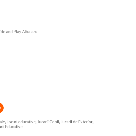
ide and Play Albastru
ale
,
Jocuri educative
,
Jucarii Copii
,
Jucarii de Exterior
,
rii Educative