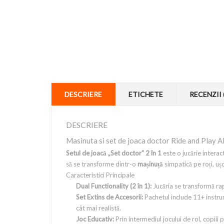
DESCRIERE
ETICHETE
RECENZII 
DESCRIERE
Masinuta si set de joaca doctor Ride and Play A
Setul de joacă „Set doctor” 2 în 1
este o jucărie interact
să se transforme dintr-o
mașinuță
simpatică pe roți, uș
Caracteristici Principale
Dual Functionality (2 în 1):
Jucăria se transformă rap
Set Extins de Accesorii:
Pachetul include 11+ instrume
cât mai realistă.
Joc Educativ:
Prin intermediul jocului de rol, copiii