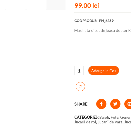
99.00
lei
COD PRODUS:
PN_6239
Masinuta si set de joaca doctor R
Adauga In Cos
SHARE
CATEGORIES:
Baieti
,
Fete
,
Gener
Jucarii de rol
,
Jucarii de Vara
,
Juca