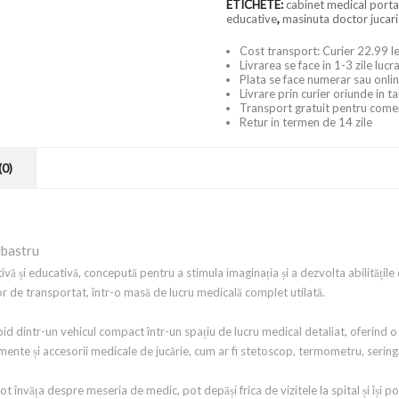
ETICHETE:
cabinet medical porta
educative
,
masinuta doctor jucar
Cost transport: Curier 22.99 le
Livrarea se face in 1-3 zile luc
Plata se face numerar sau onlin
Livrare prin curier oriunde in t
Transport gratuit pentru come
Retur in termen de 14 zile
(0)
lbastru
ivă și educativă, concepută pentru a stimula imaginația și a dezvolta abilitățile d
or de transportat, într-o masă de lucru medicală complet utilată.
id dintr-un vehicul compact într-un spațiu de lucru medical detaliat, oferind o 
nte și accesorii medicale de jucărie, cum ar fi stetoscop, termometru, seringă, 
 pot învăța despre meseria de medic, pot depăși frica de vizitele la spital și îș