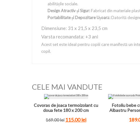
abilitățile sociale.
Design Atractiv și Sigur:
Fabricat din materiale plasti
Portabilitate și Depozitare Ușoară:
Datorită designul
Dimensiune: 31 x 21,5 x 23,5 cm
Varsta recomandata: +3 ani
Acest set este ideal pentru copiii care manifestă un int
copil.
CELE MAI VANDUTE
Covoras de joaca termoizolant cu
Fotoliu bebe c
doua fete 180 x 200 cm
Albastru Perso
115.00
lei
189.
169.00
lei