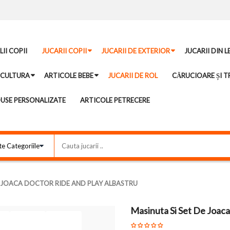
II COPII
JUCARII COPII
JUCARII DE EXTERIOR
JUCARII DIN 
ICULTURA
ARTICOLE BEBE
JUCARII DE ROL
CĂRUCIOARE ȘI TR
USE PERSONALIZATE
ARTICOLE PETRECERE
E JOACA DOCTOR RIDE AND PLAY ALBASTRU
Masinuta Si Set De Joaca