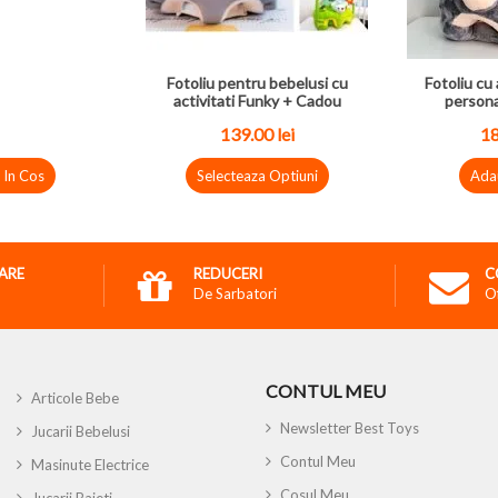
Fotoliu pentru bebelusi cu
Fotoliu cu 
activitati Funky + Cadou
persona
139.00
lei
1
 In Cos
Selecteaza Optiuni
Ada
RARE
REDUCERI
C
De Sarbatori
O
CONTUL MEU
Articole Bebe
Newsletter Best Toys
Jucarii Bebelusi
Contul Meu
Masinute Electrice
Cosul Meu