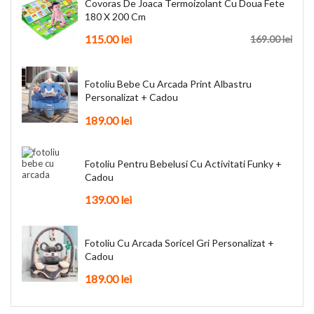
Covoras De Joaca Termoizolant Cu Doua Fete
180 X 200 Cm
115.00
lei
169.00
lei
Fotoliu Bebe Cu Arcada Print Albastru
Personalizat + Cadou
189.00
lei
Fotoliu Pentru Bebelusi Cu Activitati Funky +
Cadou
139.00
lei
Fotoliu Cu Arcada Soricel Gri Personalizat +
Cadou
189.00
lei