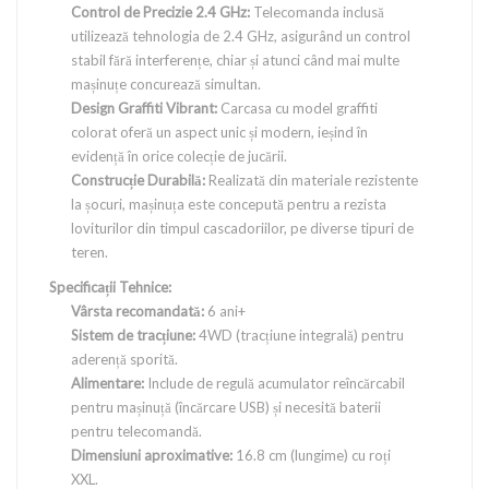
Control de Precizie 2.4 GHz:
Telecomanda inclusă
utilizează tehnologia de 2.4 GHz, asigurând un control
stabil fără interferențe, chiar și atunci când mai multe
mașinuțe concurează simultan.
Design Graffiti Vibrant:
Carcasa cu model graffiti
colorat oferă un aspect unic și modern, ieșind în
evidență în orice colecție de jucării.
Construcție Durabilă:
Realizată din materiale rezistente
la șocuri, mașinuța este concepută pentru a rezista
loviturilor din timpul cascadoriilor, pe diverse tipuri de
teren.
Specificații Tehnice:
Vârsta recomandată:
6 ani+
Sistem de tracțiune:
4WD (tracțiune integrală) pentru
aderență sporită.
Alimentare:
Include de regulă acumulator reîncărcabil
pentru mașinuță (încărcare USB) și necesită baterii
pentru telecomandă.
Dimensiuni aproximative:
16.8 cm (lungime) cu roți
XXL.