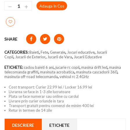
Adauga In Cos
SHARE
CATEGORIES:
Baieti
,
Fete
,
Generale
,
Jocuri educative
,
Jucarii
Copii
,
Jucarii de Exterior
,
Jucarii de Vara
,
Jucarii Educative
ETICHETE:
cadou baieti 6 ani
,
jucarie rc copii
,
masina drift led
,
masina
telecomanda graffiti
,
masinuta acrobatica
,
masinuta cascadorii 360
,
masinuta off-road telecomanda
,
vehicul rc 2.4GHz
Cost transport: Curier 22.99 lei / Locker 16.99 lei
Livrarea se face in 1-3 zile lucratoare
Plata se face numerar sau online cu cardul
Livrare prin curier oriunde in tara
Transport gratuit pentru comenzi de minim 400 lei
Retur in termen de 14 zile
DESCRIERE
ETICHETE