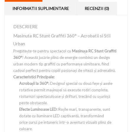
INFORMATII SUPLIMENTARE
RECENZII (0)
DESCRIERE
Masinuta RC Stunt Graffiti 360° – Acrobatii si Stil
Urban
Pregătește-te pentru spectacol cu
Masinuța RC Stunt Graffiti
360°
! Această jucărie plină de energie combină un design
urban modern tip graffiti cu performanțe uimitoare, fiind
cadoul perfect pentru copiii pasionați de viteză și adrenalină.
Caracteristici Principale:
Acrobații la 360°:
Designul special cu două fețe și axele
rotative permit mașinuței să execute rotiri complete,
răsturnări spectaculoase și drifturi, trecând cu ușurință
peste obstacole.
Efecte Luminoase LED:
Roțile mari, transparente, sunt
dotate cu iluminare LED captivantă, transformând
orice cursă pe întuneric într-o aventură vizuală plină de
culoare.