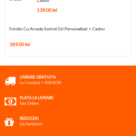
Cadou
139.00
lei
Fotoliu Cu Arcada Soricel Gri Personalizat + Cadou
189.00
lei
LIVRARE GRATUITA
La Comenzi > 400 RON
PLATA LA LIVRARE
Sau Online
REDUCERI
De Sarbatori