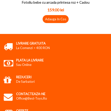
Fotoliu bebe cu arcada printesa roz + Cadou
159.00 lei
Adauga In Cos
LIVRARE GRATUITA
La Comenzi > 400 RON
PLATA LA LIVRARE
Sau Online
REDUCERI
De Sarbatori
CONTACTEAZA-NE
Office@best-Toys.ro
OFERTE