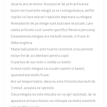
Jucaria are un motor incorporat iar prin activarea
bazei verzi permite mingii sa se rostogoleasca, astfel
copilul va face miscari repetate impreuna cu mingea
Animalutele de pe minge sunt butoane musicale, care
odata activate scot sunete specifice fiecarui personaj
Deasemenea mingea are melodii vesele, si fraze in
limba engleza
Materialul plastic este foarte rezistent si nu permite
niciun fel de accidentare pentru copii
In partea de sus este o omida cu lumini
In mod static mingea va scoate sunete si lumini,
spunand mai multe fraze.
Are un temporizator, daca nu este folosita mai mult de
1 minut, aceasta se opreste.
Daca mingea nu este miscata se va opri automat, iar la
apasarea oricarui buton va reincepe sa emita sunetele