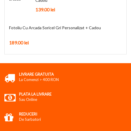
Cadou
139.00
lei
Fotoliu Cu Arcada Soricel Gri Personalizat + Cadou
189.00
lei
LIVRARE GRATUITA
La Comenzi > 400 RON
PLATA LA LIVRARE
Sau Online
REDUCERI
De Sarbatori