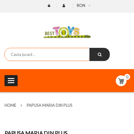
RON
0
Toggle
navigation
HOME
PAPUSA MARIA DIN PLUS
PAPUSA MARIA DIN PLUS