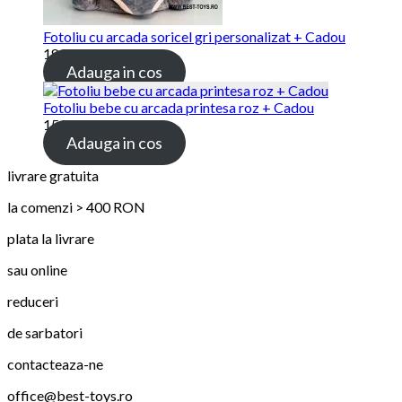
Fotoliu cu arcada soricel gri personalizat + Cadou
189.00
lei
Adauga in cos
Fotoliu bebe cu arcada printesa roz + Cadou
159.00
lei
Adauga in cos
livrare gratuita
la comenzi > 400 RON
plata la livrare
sau online
reduceri
de sarbatori
contacteaza-ne
office@best-toys.ro