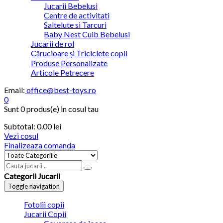
Jucarii Bebelusi
Centre de activitati
Saltelute si Tarcuri
Baby Nest Cuib Bebelusi
Jucarii de rol
Cărucioare și Triciclete copii
Produse Personalizate
Articole Petrecere
Email:
office@best-toys.ro
0
Sunt
0 produs(e)
in cosul tau
Subtotal:
0.00
lei
Vezi cosul
Finalizeaza comanda
Categorii Jucarii
Toggle navigation
Fotolii copii
Jucarii Copii