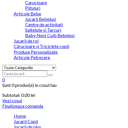
Carucioare
Pătuțuri
Articole Bebe
Jucarii Bebelusi
Centre de activitati
Saltelute si Tarcuri
Baby Nest Cuib Bebelusi
Jucarii de rol
Cărucioare și Triciclete copii
Produse Personalizate
Articole Petrecere
0
Sunt
0 produs(e)
in cosul tau
Subtotal:
0.00
lei
Vezi cosul
Finalizeaza comanda
Home
Jucarii Copii
Jucarii de plus