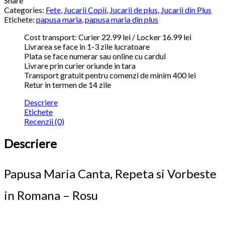
Share
Categories:
Fete
,
Jucarii Copii
,
Jucarii de plus
,
Jucarii din Plus
Etichete:
papusa maria
,
papusa maria din plus
Cost transport: Curier 22.99 lei / Locker 16.99 lei
Livrarea se face in 1-3 zile lucratoare
Plata se face numerar sau online cu cardul
Livrare prin curier oriunde in tara
Transport gratuit pentru comenzi de minim 400 lei
Retur in termen de 14 zile
Descriere
Etichete
Recenzii (0)
Descriere
Papusa Maria Canta, Repeta si Vorbeste
in Romana – Rosu