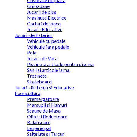
Covorase de joaca
Ghiozdane
Jucarii de plus
Masinute Electrice
Corturi de joaca
Jucarii Educative
Jucarii de Exterior
Vehicule cu pedale
Vehicule fara pedale
Role
Jucarii de Vara
Piscine si articole pentru piscina
Sanii si articole iarna
Trotinete
Skateboard
Jucarii din Lemn si Educative
Puericultura
Premergatoare
Marsupii si Hamuri
Scaune de Masa
Olite si Reductoare
Balansoare
Lenjerie pat
Saltelute si Tarcuri