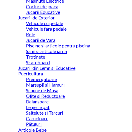
Masinute Electrice
Corturi de joaca
Jucarii Educative
Jucarii de Exterior
Vehicule cu pedale
Vehicule fara pedale
Role
Jucarii de Vara
Piscine si articole pentru piscina
Sanii si articole iarna
Trotinete
Skateboard
Jucarii din Lemn si Educative
Puericultura
Premergatoare
Marsupii si Hamuri
Scaune de Masa
Olite si Reductoare
Balansoare
Lenjerie pat
Saltelute si Tarcuri
Carucioare
Pătuțuri
Articole Bebe