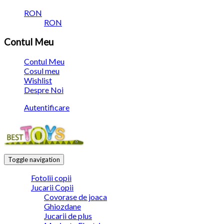
RON
RON
Contul Meu
Contul Meu
Cosul meu
Wishlist
Despre Noi
Autentificare
Toggle navigation
Fotolii copii
Jucarii Copii
Covorase de joaca
Ghiozdane
Jucarii de plus