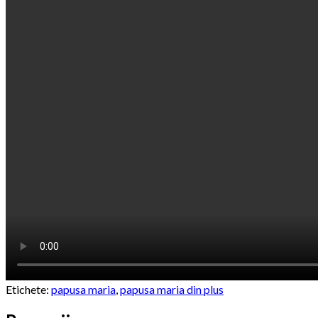
Etichete:
papusa maria
,
papusa maria din plus