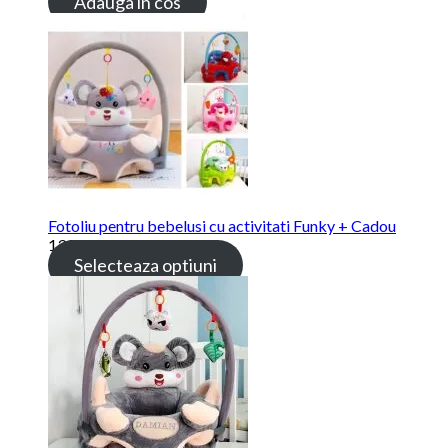
Adauga in cos
Fotoliu pentru bebelusi cu activitati Funky + Cadou
139.00
lei
Selecteaza optiuni