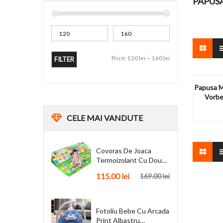
PAPUS
Price:
120 lei
—
160 lei
FILTER
Papusa M
Vorbe
CELE
MAI VANDUTE
Covoras De Joaca
Termoizolant Cu Doua
Fete 180 X 200 Cm
115.00
lei
169.00
lei
Fotoliu Bebe Cu Arcada
Print Albastru