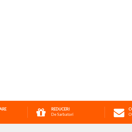
RARE
REDUCERI
C
De Sarbatori
O