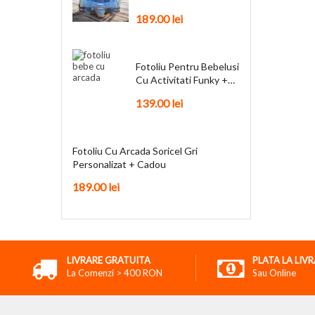
Personalizat + Cadou
189.00
lei
Fotoliu Pentru Bebelusi
Cu Activitati Funky +
Cadou
139.00
lei
Fotoliu Cu Arcada Soricel Gri
Personalizat + Cadou
189.00
lei
LIVRARE GRATUITA
PLATA LA LIV
La Comenzi > 400 RON
Sau Online