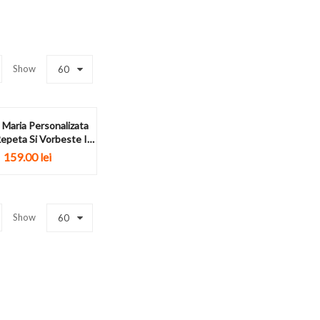
Show
60
Maria Personalizata
epeta Si Vorbeste In
Romana...
159.00
lei
Show
60