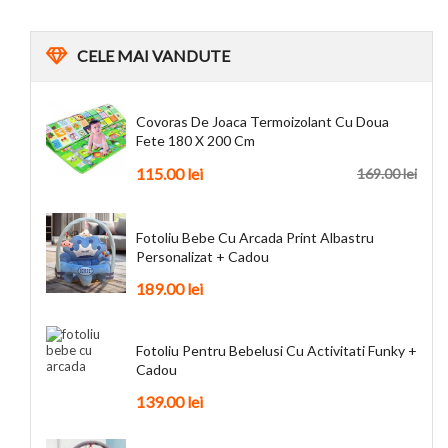
CELE
MAI VANDUTE
Covoras De Joaca Termoizolant Cu Doua
Fete 180 X 200 Cm
115.00
lei
169.00
lei
Fotoliu Bebe Cu Arcada Print Albastru
Personalizat + Cadou
189.00
lei
Fotoliu Pentru Bebelusi Cu Activitati Funky +
Cadou
139.00
lei