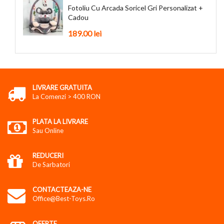
Fotoliu Cu Arcada Soricel Gri Personalizat +
Cadou
189.00
lei
LIVRARE GRATUITA
La Comenzi > 400 RON
PLATA LA LIVRARE
Sau Online
REDUCERI
De Sarbatori
CONTACTEAZA-NE
Office@best-Toys.ro
OFERTE