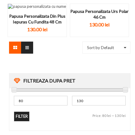
Papusa Personalizata Urs Polar
Papusa Personalizata Din Plus
46 Cm
Iepuras Cu Fundita 48 Cm
130.00
lei
130.00
lei
Sort by Default
FILTREAZA DUPA PRET
Price:
80 lei
—
130 lei
FILTER