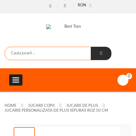
RON
0
Toggle
navigation
HOME
JUCARII COPII
JUCARII DE PLUS
JUCARIE PERSONALIZATA DE PLUS IEPURAS ROZ 50 CM