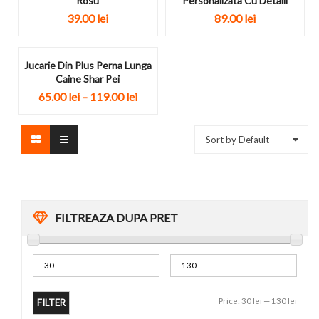
Rosu
Personalizata Cu Detalii
39.00
lei
89.00
lei
Jucarie Din Plus Perna Lunga
Caine Shar Pei
65.00
lei
–
119.00
lei
Sort by Default
FILTREAZA DUPA PRET
Price:
30 lei
—
130 lei
FILTER