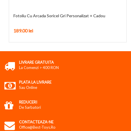
Fotoliu Cu Arcada Soricel Gri Personalizat + Cadou
189.00
lei
LIVRARE GRATUITA
La Comenzi > 400 RON
PLATA LA LIVRARE
Sau Online
REDUCERI
De Sarbatori
CONTACTEAZA-NE
Office@best-Toys.ro