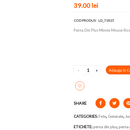
39.00 lei
COD PRODUS:
LD_71815
Perna Din Plus Minnie Mouse Ro
Adauga In C
SHARE
CATEGORIES:
Fete
,
Generale
,
Juc
ETICHETE:
perna din plus
,
perna 