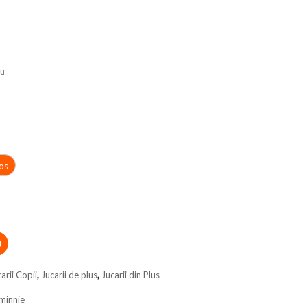
su
os
arii Copii
,
Jucarii de plus
,
Jucarii din Plus
minnie