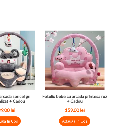
arcada soricel gri
Fotoliu bebe cu arcada printesa roz
lizat + Cadou
+ Cadou
9.00 lei
159.00 lei
uga In Cos
Adauga In Cos