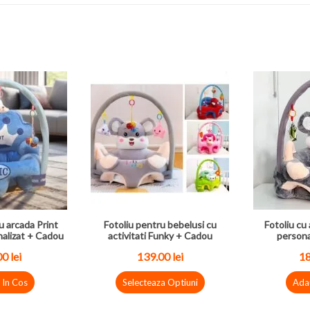
u arcada Print
Fotoliu pentru bebelusi cu
Fotoliu cu 
nalizat + Cadou
activitati Funky + Cadou
persona
0 lei
139.00 lei
18
 In Cos
Selecteaza Optiuni
Ada