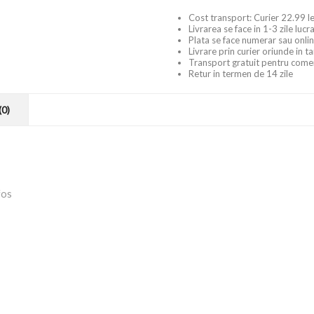
Cost transport: Curier 22.99 le
Livrarea se face in 1-3 zile luc
Plata se face numerar sau onlin
Livrare prin curier oriunde in t
Transport gratuit pentru come
Retur in termen de 14 zile
(0)
fos