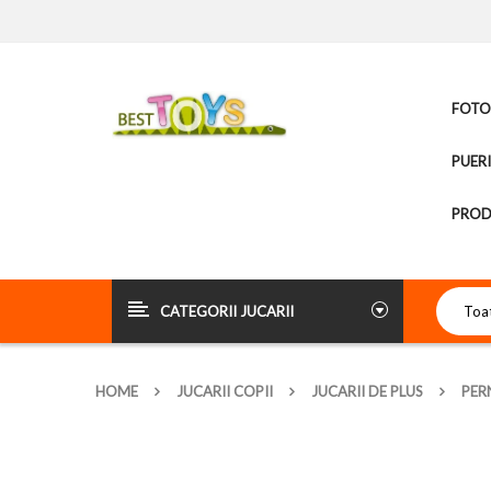
FOTOL
PUER
PROD
CATEGORII JUCARII
HOME
JUCARII COPII
JUCARII DE PLUS
PER