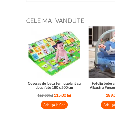
CELE MAI VANDUTE
Covoras de joaca termoizolant cu
Fotoliu bebe c
doua fete 180 x 200 cm
Albastru Perso
115.00 lei
189.0
169.00 lei
Adauga In Cos
Adauga