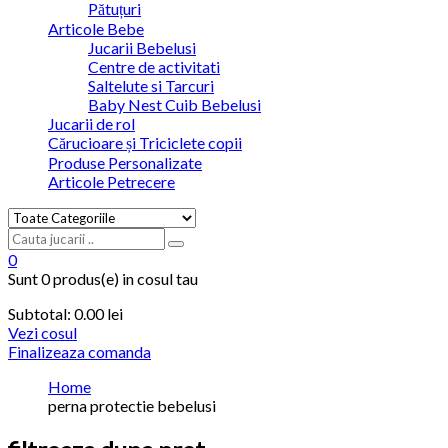
Pătuțuri
Articole Bebe
Jucarii Bebelusi
Centre de activitati
Saltelute si Tarcuri
Baby Nest Cuib Bebelusi
Jucarii de rol
Cărucioare și Triciclete copii
Produse Personalizate
Articole Petrecere
0
Sunt
0 produs(e)
in cosul tau
Subtotal:
0.00
lei
Vezi cosul
Finalizeaza comanda
Home
perna protectie bebelusi