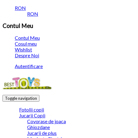
RON
RON
Contul Meu
Contul Meu
Cosul meu
Wishlist
Despre Noi
Autentificare
Toggle navigation
Fotolii copii
Jucarii Copii
Covorase de joaca
Ghiozdane
Jucarii de plus