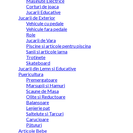
Masinute Electrice
Corturi de joaca
Jucarii Educative
Jucarii de Exterior
Vehicule cu pedale
Vehicule fara pedale
Role
Jucarii de Vara
Piscine si articole pentru piscina
Sanii si articole iarna
Trotinete
Skateboard
Jucarii din Lemn si Educative
Puericultura
Premergatoare
Marsupii si Hamuri
Scaune de Masa
Olite si Reductoare
Balansoare
Lenjerie pat
Saltelute si Tarcuri
Carucioare
Pătuțuri
Articole Bebe