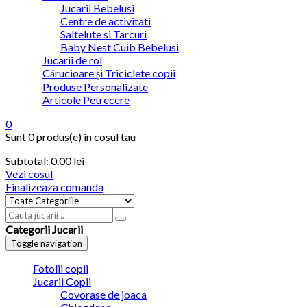
Jucarii Bebelusi
Centre de activitati
Saltelute si Tarcuri
Baby Nest Cuib Bebelusi
Jucarii de rol
Cărucioare și Triciclete copii
Produse Personalizate
Articole Petrecere
0
Sunt
0 produs(e)
in cosul tau
Subtotal:
0.00
lei
Vezi cosul
Finalizeaza comanda
Categorii Jucarii
Toggle navigation
Fotolii copii
Jucarii Copii
Covorase de joaca