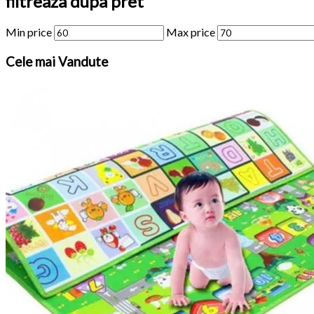
filtreaza dupa pret
Min price
Max price
Cele
mai Vandute