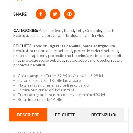
SHARE
CATEGORIES:
Articole Bebe
,
Baieti
,
Fete
,
Generale
,
Jucarii
Bebelusi
,
Jucarii Copii
,
Jucarii de plus
,
Jucarii din Plus
ETICHETE:
accesorii siguranta bebelusi
,
perna antizguduire
bebelusi
,
perna protectie bebelusi
,
protectie cadere bebelusi
,
protectie cap bebe
,
protectie cap bebelusi
,
protectie cap copii
mici
,
protectie spate bebelusi
,
rucsac bebelusi protectie
,
rucsac
protectie bebelusi
Cost transport: Curier 22.99 lei / Locker 16.99 lei
Livrarea se face in 1-3 zile lucratoare
Plata se face numerar sau online cu cardul
Livrare prin curier oriunde in tara
Transport gratuit pentru comenzi de minim 400 lei
Retur in termen de 14 zile
DESCRIERE
ETICHETE
RECENZII (0)
DESCRIERE