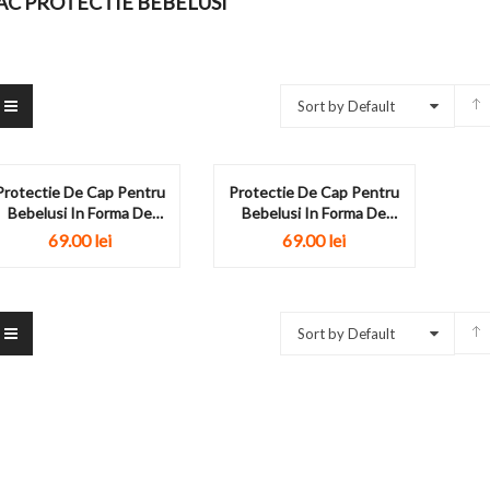
AC PROTECTIE BEBELUSI
Sort by Default
Protectie De Cap Pentru
Protectie De Cap Pentru
Bebelusi In Forma De
Bebelusi In Forma De
Broscuta
Pisicuta
69.00
lei
69.00
lei
Sort by Default