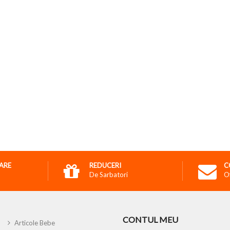
RARE
REDUCERI
C
De Sarbatori
O
CONTUL MEU
Articole Bebe