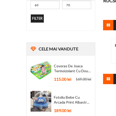
RUCS
FILTER
CELE
MAI VANDUTE
Covoras De Joaca
Termoizolant Cu Doua
Fete 180 X 200 Cm
115.00
lei
169.00
lei
Fotoliu Bebe Cu
Arcada Print Albastru
Personalizat + Cadou
189.00
lei