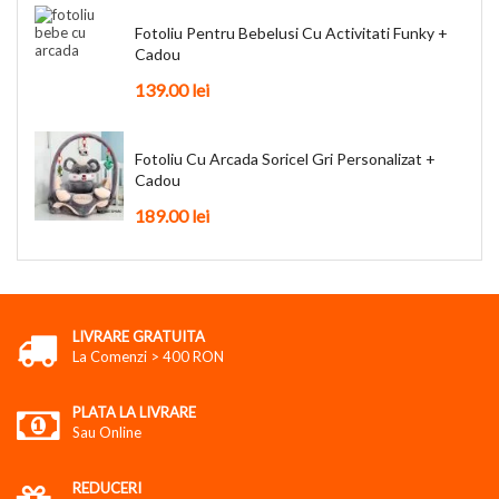
Fotoliu Pentru Bebelusi Cu Activitati Funky +
Cadou
139.00 lei
Fotoliu Cu Arcada Soricel Gri Personalizat +
Cadou
189.00 lei
LIVRARE GRATUITA
La Comenzi > 400 RON
PLATA LA LIVRARE
Sau Online
REDUCERI