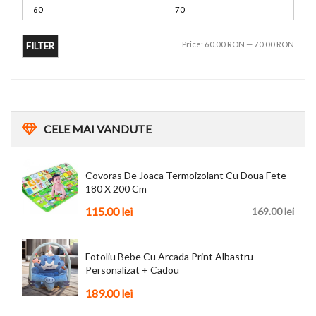
Price:
60.00 RON
—
70.00 RON
FILTER
CELE
MAI VANDUTE
Covoras De Joaca Termoizolant Cu Doua Fete
180 X 200 Cm
115.00 lei
169.00 lei
Fotoliu Bebe Cu Arcada Print Albastru
Personalizat + Cadou
189.00 lei