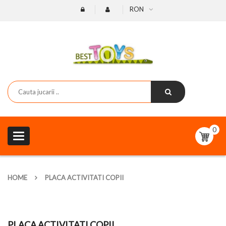
RON
0
Toggle
navigation
HOME
PLACA ACTIVITATI COPII
PLACA ACTIVITATI COPII