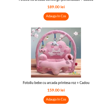
189.00
lei
Adauga In Cos
Fotoliu bebe cu arcada printesa roz + Cadou
159.00
lei
Adauga In Cos