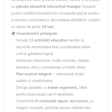
cu
plăcuța educativă interactivă Huanger
! Această
jucărie multifuncțională este concepută special pentru
a stimula curiozitatea și dezvoltarea abilităților copiilor
cu vârsta de peste
18 luni
.
Caracteristici principale:
Include
15 activități educative
menite să
dezvolte motricitatea fină, coordonarea mână-
ochi și gândirea logică;
Elemente interactive: rotițe colorate, clapete,
butoane, elice, comutatoare și multe altele;
Pian muzical integrat
– stimulează simțul
auditiv și creativitatea;
Design portabil, cu
mâner ergonomic
, ideal
pentru joacă acasă sau în deplasare;
Construită din
materiale sigure, non-toxice
, cu
margini rotunjite, potrivite pentru mâinile mici