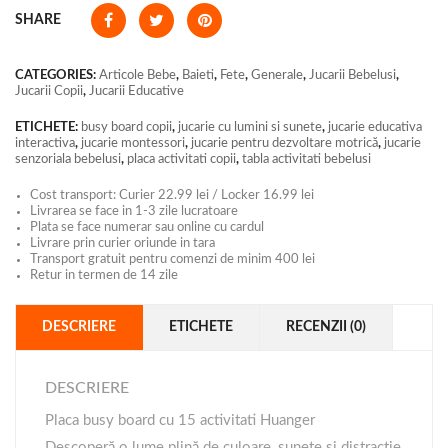
SHARE
CATEGORIES:
Articole Bebe
,
Baieti
,
Fete
,
Generale
,
Jucarii Bebelusi
,
Jucarii Copii
,
Jucarii Educative
ETICHETE:
busy board copii
,
jucarie cu lumini si sunete
,
jucarie educativa
interactiva
,
jucarie montessori
,
jucarie pentru dezvoltare motrică
,
jucarie
senzoriala bebelusi
,
placa activitati copii
,
tabla activitati bebelusi
Cost transport: Curier 22.99 lei / Locker 16.99 lei
Livrarea se face in 1-3 zile lucratoare
Plata se face numerar sau online cu cardul
Livrare prin curier oriunde in tara
Transport gratuit pentru comenzi de minim 400 lei
Retur in termen de 14 zile
DESCRIERE
ETICHETE
RECENZII (0)
DESCRIERE
Placa busy board cu 15 activitati Huanger
Descoperă o lume plină de culoare, sunete și distracție