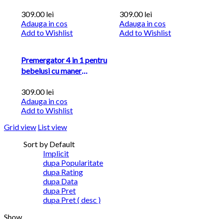
parental...
parental...
309.00
lei
309.00
lei
Adauga in cos
Adauga in cos
Add to Wishlist
Add to Wishlist
Premergator 4 in 1 pentru
bebelusi cu maner
parental...
309.00
lei
Adauga in cos
Add to Wishlist
Grid view
List view
Sort by Default
Implicit
dupa Popularitate
dupa Rating
dupa Data
dupa Pret
dupa Pret ( desc )
Show