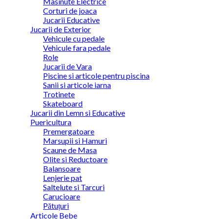
Masinute Electrice
Corturi de joaca
Jucarii Educative
Jucarii de Exterior
Vehicule cu pedale
Vehicule fara pedale
Role
Jucarii de Vara
Piscine si articole pentru piscina
Sanii si articole iarna
Trotinete
Skateboard
Jucarii din Lemn si Educative
Puericultura
Premergatoare
Marsupii si Hamuri
Scaune de Masa
Olite si Reductoare
Balansoare
Lenjerie pat
Saltelute si Tarcuri
Carucioare
Pătuțuri
Articole Bebe