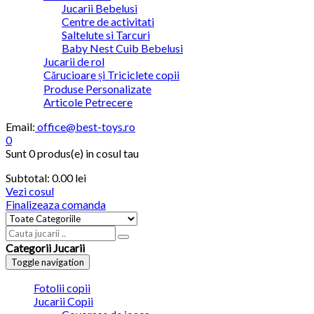
Jucarii Bebelusi
Centre de activitati
Saltelute si Tarcuri
Baby Nest Cuib Bebelusi
Jucarii de rol
Cărucioare și Triciclete copii
Produse Personalizate
Articole Petrecere
Email:
office@best-toys.ro
0
Sunt
0 produs(e)
in cosul tau
Subtotal:
0.00
lei
Vezi cosul
Finalizeaza comanda
Categorii Jucarii
Toggle navigation
Fotolii copii
Jucarii Copii