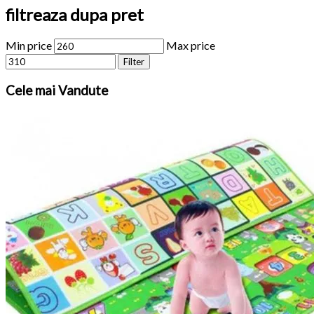
filtreaza dupa pret
Min price
Max price
Filter
Cele
mai Vandute