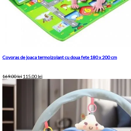
Covoras de joaca termoizolant cu doua fete 180 x 200 cm
169.00
lei
115.00
lei