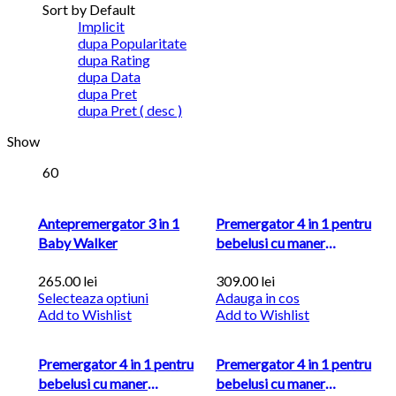
Sort by Default
Implicit
dupa Popularitate
dupa Rating
dupa Data
dupa Pret
dupa Pret ( desc )
Show
60
Antepremergator 3 in 1
Premergator 4 in 1 pentru
Baby Walker
bebelusi cu maner
parental...
265.00
lei
309.00
lei
Selecteaza optiuni
Adauga in cos
Add to Wishlist
Add to Wishlist
Premergator 4 in 1 pentru
Premergator 4 in 1 pentru
bebelusi cu maner
bebelusi cu maner