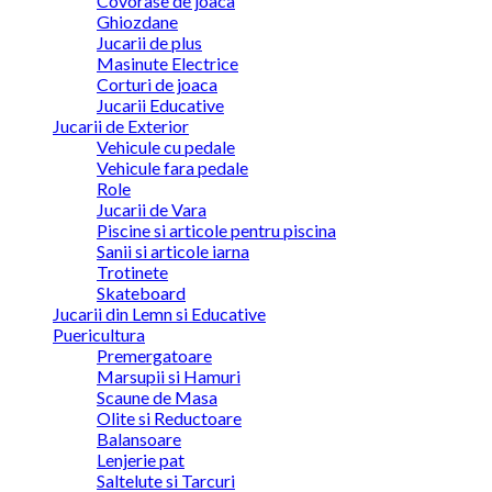
Covorase de joaca
Ghiozdane
Jucarii de plus
Masinute Electrice
Corturi de joaca
Jucarii Educative
Jucarii de Exterior
Vehicule cu pedale
Vehicule fara pedale
Role
Jucarii de Vara
Piscine si articole pentru piscina
Sanii si articole iarna
Trotinete
Skateboard
Jucarii din Lemn si Educative
Puericultura
Premergatoare
Marsupii si Hamuri
Scaune de Masa
Olite si Reductoare
Balansoare
Lenjerie pat
Saltelute si Tarcuri