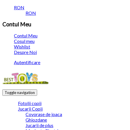
RON
RON
Contul Meu
Contul Meu
Cosul meu
Wishlist
Despre Noi
Autentificare
Toggle navigation
Fotolii copii
Jucarii Copii
Covorase de joaca
Ghiozdane
Jucarii de plus