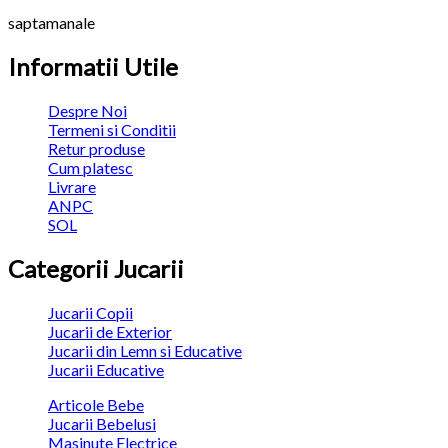
saptamanale
Informatii Utile
Despre Noi
Termeni si Conditii
Retur produse
Cum platesc
Livrare
ANPC
SOL
Categorii Jucarii
Jucarii Copii
Jucarii de Exterior
Jucarii din Lemn si Educative
Jucarii Educative
Articole Bebe
Jucarii Bebelusi
Masinute Electrice