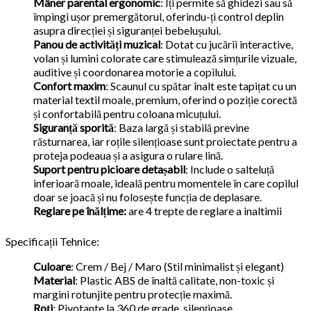
Mâner parental ergonomic
: Îți permite să ghidezi sau să
împingi ușor premergătorul, oferindu-ți control deplin
asupra direcției și siguranței bebelușului.
Panou de activități muzical
: Dotat cu jucării interactive,
volan și lumini colorate care stimulează simțurile vizuale,
auditive și coordonarea motorie a copilului.
Confort maxim
: Scaunul cu spătar înalt este tapițat cu un
material textil moale, premium, oferind o poziție corectă
și confortabilă pentru coloana micuțului.
Siguranță sporită
: Baza largă și stabilă previne
răsturnarea, iar roțile silențioase sunt proiectate pentru a
proteja podeaua și a asigura o rulare lină.
Suport pentru picioare detașabil
: Include o salteluță
inferioară moale, ideală pentru momentele în care copilul
doar se joacă și nu folosește funcția de deplasare.
Reglare pe înălțime:
are 4 trepte de reglare a inaltimii
Specificații Tehnice:
Culoare
: Crem / Bej / Maro (Stil minimalist și elegant)
Material
: Plastic ABS de înaltă calitate, non-toxic și
margini rotunjite pentru protecție maximă.
Roți
: Pivotante la 360 de grade, silențioase.