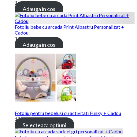
169.00 lei
115.00 lei
Adauga in cos
Fotoliu bebe cu arcada Print Albastru Personalizat +
Cadou
189.00 lei
Adauga in cos
Fotoliu pentru bebelusi cu activitati Funky + Cadou
139.00 lei
Selecteaza optiuni