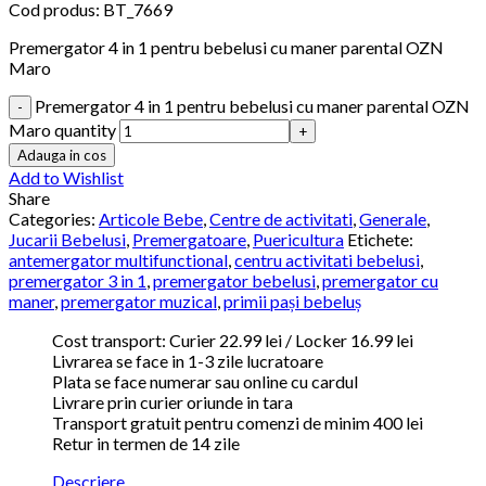
Cod produs:
BT_7669
Premergator 4 in 1 pentru bebelusi cu maner parental OZN
Maro
Premergator 4 in 1 pentru bebelusi cu maner parental OZN
Maro quantity
Adauga in cos
Add to Wishlist
Share
Categories:
Articole Bebe
,
Centre de activitati
,
Generale
,
Jucarii Bebelusi
,
Premergatoare
,
Puericultura
Etichete:
antemergator multifunctional
,
centru activitati bebelusi
,
premergator 3 in 1
,
premergator bebelusi
,
premergator cu
maner
,
premergator muzical
,
primii pași bebeluș
Cost transport: Curier 22.99 lei / Locker 16.99 lei
Livrarea se face in 1-3 zile lucratoare
Plata se face numerar sau online cu cardul
Livrare prin curier oriunde in tara
Transport gratuit pentru comenzi de minim 400 lei
Retur in termen de 14 zile
Descriere