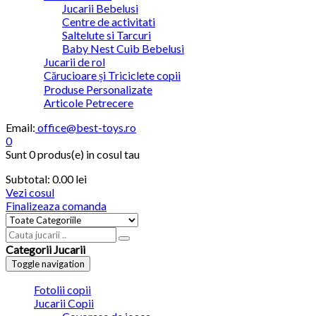
Jucarii Bebelusi
Centre de activitati
Saltelute si Tarcuri
Baby Nest Cuib Bebelusi
Jucarii de rol
Cărucioare și Triciclete copii
Produse Personalizate
Articole Petrecere
Email:
office@best-toys.ro
0
Sunt
0 produs(e)
in cosul tau
Subtotal:
0.00 lei
Vezi cosul
Finalizeaza comanda
Categorii Jucarii
Toggle navigation
Fotolii copii
Jucarii Copii