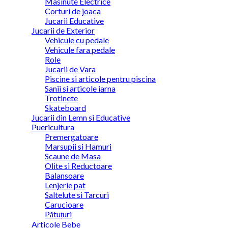
Masinute Electrice
Corturi de joaca
Jucarii Educative
Jucarii de Exterior
Vehicule cu pedale
Vehicule fara pedale
Role
Jucarii de Vara
Piscine si articole pentru piscina
Sanii si articole iarna
Trotinete
Skateboard
Jucarii din Lemn si Educative
Puericultura
Premergatoare
Marsupii si Hamuri
Scaune de Masa
Olite si Reductoare
Balansoare
Lenjerie pat
Saltelute si Tarcuri
Carucioare
Pătuțuri
Articole Bebe