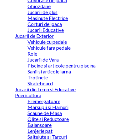
Covorase de joaca
Ghiozdane
Jucarii de plus
Masinute Electrice
Corturi de joaca
Jucarii Educative
Jucarii de Exterior
Vehicule cu pedale
Vehicule fara pedale
Role
Jucarii de Vara
Piscine si articole pentru piscina
Sanii si articole iarna
Trotinete
Skateboard
Jucarii din Lemn si Educative
Puericultura
Premergatoare
Marsupii si Hamuri
Scaune de Masa
Olite si Reductoare
Balansoare
Lenjerie pat
Saltelute si Tarcuri