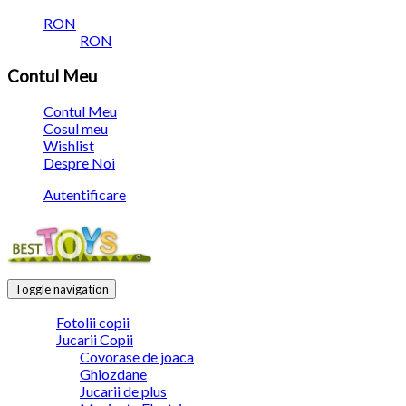
RON
RON
Contul Meu
Contul Meu
Cosul meu
Wishlist
Despre Noi
Autentificare
Toggle navigation
Fotolii copii
Jucarii Copii
Covorase de joaca
Ghiozdane
Jucarii de plus