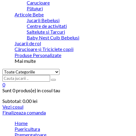
Carucioare
Pătuțuri
Articole Bebe
Jucarii Bebelusi
Centre de activitati
Saltelute si Tarcuri
Baby Nest Cuib Bebelusi
Jucarii de rol
Cărucioare și Triciclete copii
Produse Personalizate
Mai multe
0
Sunt
0 produs(e)
in cosul tau
Subtotal:
0.00 lei
Vezi cosul
Finalizeaza comanda
Home
Puericultura
Premergatoare