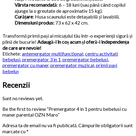
Vârsta recomandată
: 6 – 18 luni (sau până când copilul
ajunge la o greutate de aproximativ 15 kg).
Curățare
: Husa scaunului este detașabilă și lavabilă.
Dimensiuni produs:
73 x 62 x 42 cm.
Transformă primii pași ai micuțului tău într-o experiență sigură și
plină de bucurie!
Adaugă-l în coș acum și oferă-i independența
de care are nevoie!
Etichete:
antemergator multifunctional
,
centru activitati
bebelusi
,
premergator 3 in 1
,
premergator bebelusi
,
premergator cu maner
,
premergator muzical
,
primii pași
bebeluș
Recenzii
Sunt no reviews yet.
Be the first to review “Premergator 4 in 1 pentru bebelusi cu
maner parental OZN Maro”
Adresa ta de email nu va fi publicată.
Câmpurile obligatorii sunt
marcate cu
*