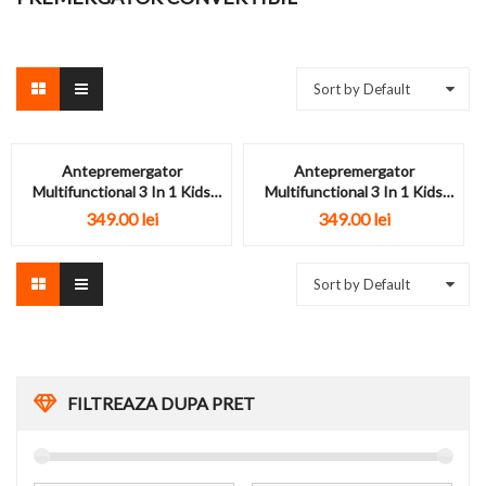
Sort by Default
Antepremergator
Antepremergator
Multifunctional 3 In 1 Kids
Multifunctional 3 In 1 Kids
Melody Albastru
Melody Roz
349.00
lei
349.00
lei
Sort by Default
FILTREAZA DUPA PRET