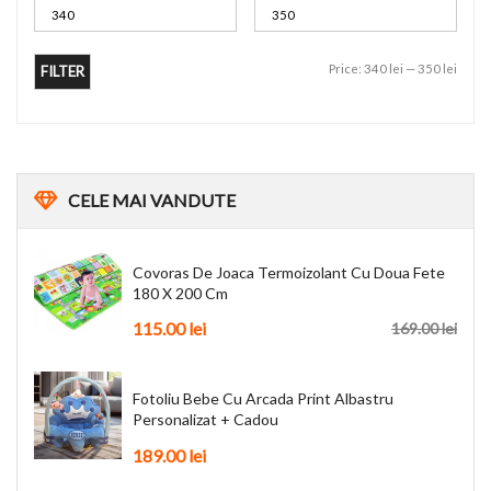
Price:
340 lei
—
350 lei
FILTER
CELE
MAI VANDUTE
Covoras De Joaca Termoizolant Cu Doua Fete
180 X 200 Cm
115.00
lei
169.00
lei
Fotoliu Bebe Cu Arcada Print Albastru
Personalizat + Cadou
189.00
lei