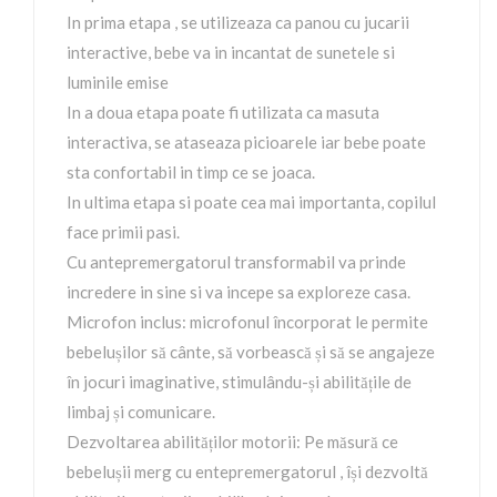
In prima etapa , se utilizeaza ca panou cu jucarii
interactive, bebe va in incantat de sunetele si
luminile emise
In a doua etapa poate fi utilizata ca masuta
interactiva, se ataseaza picioarele iar bebe poate
sta confortabil in timp ce se joaca.
In ultima etapa si poate cea mai importanta, copilul
face primii pasi.
Cu antepremergatorul transformabil va prinde
incredere in sine si va incepe sa exploreze casa.
Microfon inclus: microfonul încorporat le permite
bebelușilor să cânte, să vorbească și să se angajeze
în jocuri imaginative, stimulându-și abilitățile de
limbaj și comunicare.
Dezvoltarea abilităților motorii: Pe măsură ce
bebelușii merg cu entepremergatorul , își dezvoltă