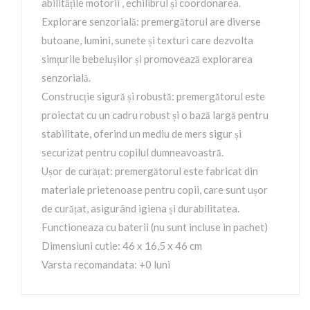
abilitățile motorii , echilibrul și coordonarea.
Explorare senzorială: premergătorul are diverse
butoane, lumini, sunete și texturi care dezvolta
simțurile bebelușilor și promovează explorarea
senzorială.
Construcție sigură și robustă: premergătorul este
proiectat cu un cadru robust și o bază largă pentru
stabilitate, oferind un mediu de mers sigur și
securizat pentru copilul dumneavoastră.
Ușor de curățat: premergătorul este fabricat din
materiale prietenoase pentru copii, care sunt ușor
de curățat, asigurând igiena și durabilitatea.
Functioneaza cu baterii (nu sunt incluse in pachet)
Dimensiuni cutie: 46 x 16,5 x 46 cm
Varsta recomandata: +0 luni