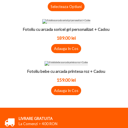
Selecteaza Optiuni
Fotoliu cu arcada soricel gri personalizat + Cadou
189.00
lei
Adauga In Cos
Fotoliu bebe cu arcada printesa roz + Cadou
159.00
lei
Adauga In Cos
LIVRARE GRATUITA
La Comenzi > 400 RON