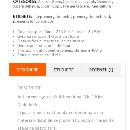
CATEGORIES:
Articole Bebe
,
Centre de activitati
,
Generale
,
Jucarii Bebelusi
,
Jucarii Copii
,
Premergatoare
,
Puericultura
ETICHETE:
antepremergator bebe
,
premergator bebelusi
,
premergator convertibil
Cost transport: Curier 22.99 lei / Locker 16.99 lei
Livrarea se face in 1-3 zile lucratoare
Plata se face numerar sau online cu cardul
Livrare prin curier oriunde in tara
Transport gratuit pentru comenzi de minim 400 lei
Retur in termen de 14 zile
DESCRIERE
ETICHETE
RECENZII (1)
DESCRIERE
Antepremergator Multifunctional 3 In 1 Kids
Melody Roz
O jucarie multifunctionala, confectionata din
materiale durabile, ce poate fi folosita in mai multe
etape de dezvoltare.