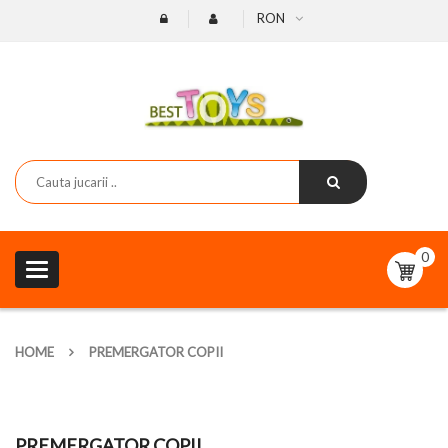
RON
0
Toggle
navigation
HOME
PREMERGATOR COPII
PREMERGATOR COPII