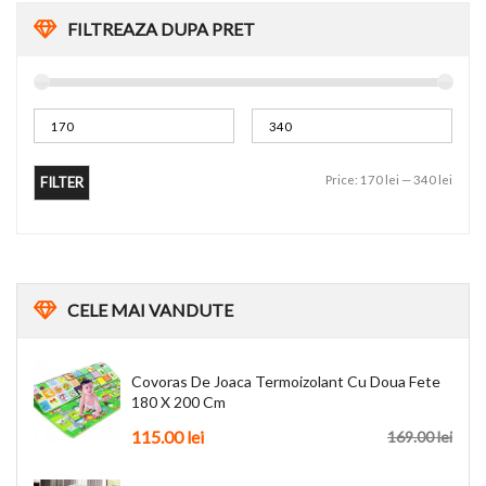
FILTREAZA DUPA PRET
Price:
170 lei
—
340 lei
FILTER
CELE
MAI VANDUTE
Covoras De Joaca Termoizolant Cu Doua Fete
180 X 200 Cm
115.00
lei
169.00
lei