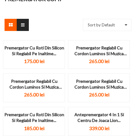
Sort by Default
Premergator Cu Roti Din Silicon
Premergator Reglabil Cu
Si Reglabil Pe Inaltime...
Cordon Luminos Si Muzica
Iepuras Roz
175.00
lei
265.00
lei
Premergator Reglabil Cu
Premergator Reglabil Cu
Cordon Luminos Si Muzica
Cordon Luminos Si Muzica
Iepuras Turcoaz
Iepuras Verde
265.00
lei
265.00
lei
Premergator Cu Roti Din Silicon
Antepremergator 4 In 1 Si
Si Reglabil Pe Inaltime...
Centru De Joaca Lion...
185.00
lei
339.00
lei