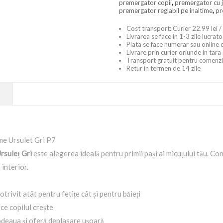
premergator copii
,
premergator cu j
premergator reglabil pe inaltime
,
pr
Cost transport: Curier 22.99 lei /
Livrarea se face in 1-3 zile lucrat
Plata se face numerar sau online 
Livrare prin curier oriunde in tara
Transport gratuit pentru comenzi
Retur in termen de 14 zile
ime Ursulet Gri P7
rsuleț Gri
este alegerea ideală pentru primii pași ai micuțului tău. Con
 interior.
potrivit atât pentru fetițe cât și pentru băieți
ce copilul crește
podeaua și oferă deplasare ușoară