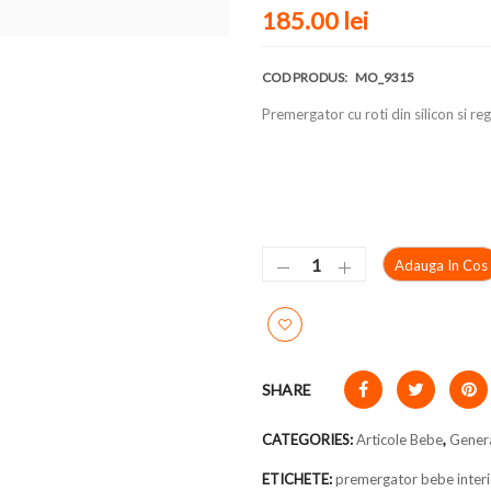
185.00 lei
COD PRODUS:
MO_9315
Premergator cu roti din silicon si reg
Adauga In Cos
SHARE
CATEGORIES:
Articole Bebe
,
Gener
ETICHETE:
premergator bebe interi