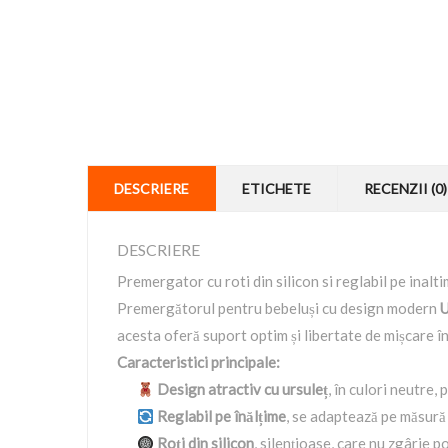
DESCRIERE
ETICHETE
RECENZII (0)
DESCRIERE
Premergator cu roti din silicon si reglabil pe inalt
Premergătorul pentru bebeluși cu design modern
U
acesta oferă suport optim și libertate de mișcare în
Caracteristici principale:
Design atractiv cu ursuleț
, în culori neutre, 
Reglabil pe înălțime
, se adaptează pe măsură 
Roți din silicon
, silențioase, care nu zgârie 