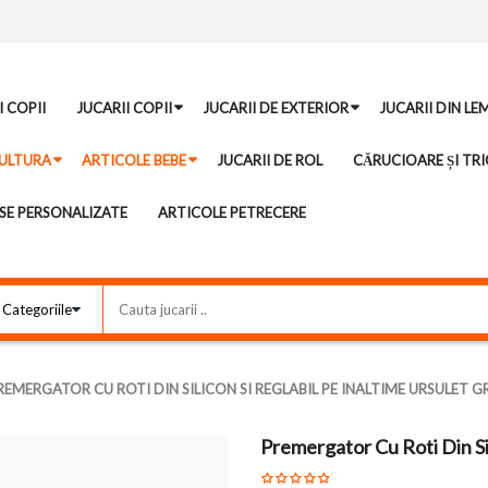
I COPII
JUCARII COPII
JUCARII DE EXTERIOR
JUCARII DIN LE
ULTURA
ARTICOLE BEBE
JUCARII DE ROL
CĂRUCIOARE ȘI TRI
E PERSONALIZATE
ARTICOLE PETRECERE
REMERGATOR CU ROTI DIN SILICON SI REGLABIL PE INALTIME URSULET GR
Premergator Cu Roti Din Sil