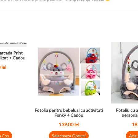
arcada Print
lizat + Cadou
 lei
Fotoliu pentru bebelusi cu activitati
Fotoliu cu a
Funky + Cadou
personal
139.00 lei
189
n Cos
Selecteaza Optiuni
Adau