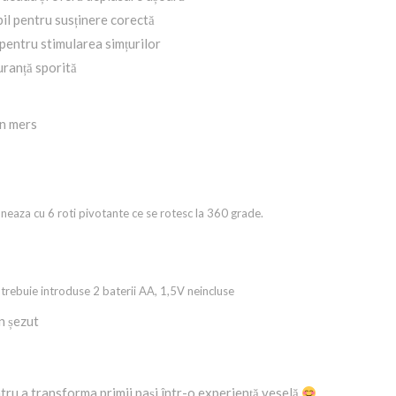
bil pentru susținere corectă
 pentru stimularea simțurilor
uranță sporită
în mers
neaza cu 6 roti pivotante ce se rotesc la 360 grade.
trebuie introduse 2 baterii AA, 1,5V neincluse
n șezut
ntru a transforma primii pași într-o experiență veselă