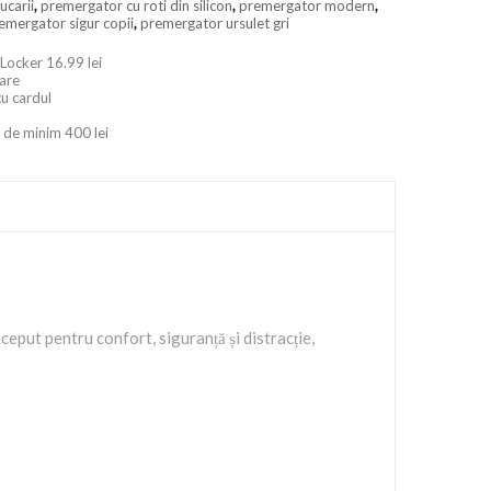
ucarii
,
premergator cu roti din silicon
,
premergator modern
,
emergator sigur copii
,
premergator ursulet gri
 Locker 16.99 lei
oare
cu cardul
 de minim 400 lei
ceput pentru confort, siguranță și distracție,