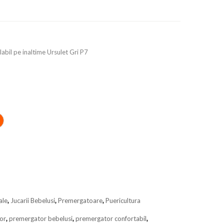
labil pe inaltime Ursulet Gri P7
ale
,
Jucarii Bebelusi
,
Premergatoare
,
Puericultura
or
,
premergator bebelusi
,
premergator confortabil
,