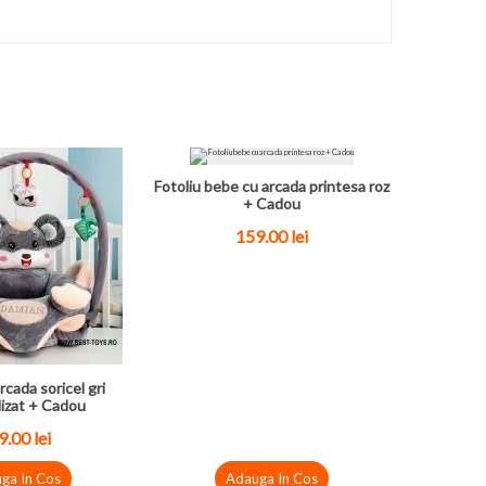
Fotoliu bebe cu arcada printesa roz
+ Cadou
159.00 lei
rcada soricel gri
izat + Cadou
.00 lei
ga In Cos
Adauga In Cos