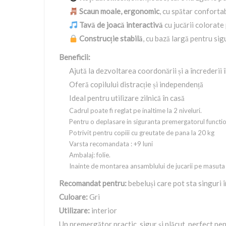
Scaun moale, ergonomic
, cu spătar conforta
Tavă de joacă interactivă
cu jucării colorate
Construcție stabilă
, cu bază largă pentru sig
Beneficii:
Ajută la dezvoltarea coordonării și a încrederii 
Oferă copilului distracție și independență
Ideal pentru utilizare zilnică în casă
Cadrul poate fi reglat pe inaltime la 2 niveluri.
Pentru o deplasare in siguranta premergatorul functio
Potrivit pentru copiii cu greutate de pana la 20 kg
Varsta recomandata : +9 luni
Ambalaj: folie.
Inainte de montarea ansamblului de jucarii pe masuta 
Recomandat pentru:
bebeluși care pot sta singuri î
Culoare:
Gri
Utilizare:
interior
Un premergător practic, sigur și plăcut, perfect pe