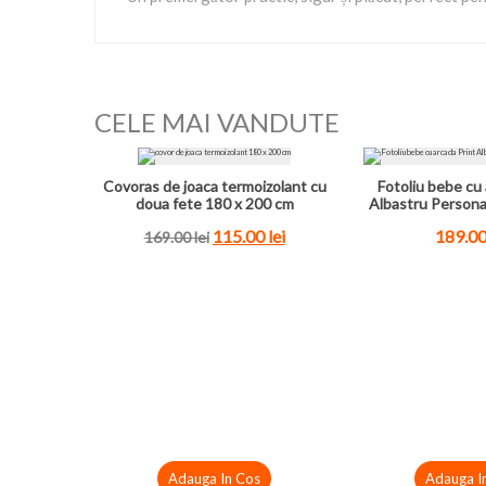
CELE MAI VANDUTE
Covoras de joaca termoizolant cu
Fotoliu bebe cu 
doua fete 180 x 200 cm
Albastru Persona
115.00 lei
189.00
169.00 lei
Adauga In Cos
Adauga I