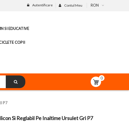
Autentificare
RON
Contul Meu
MN SI EDUCATIVE
CICLETE COPII
0
I P7
icon Si Reglabil Pe Inaltime Ursulet Gri P7