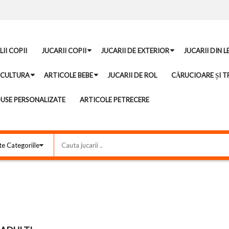
II COPII
JUCARII COPII
JUCARII DE EXTERIOR
JUCARII DIN 
ICULTURA
ARTICOLE BEBE
JUCARII DE ROL
CĂRUCIOARE ȘI TR
USE PERSONALIZATE
ARTICOLE PETRECERE