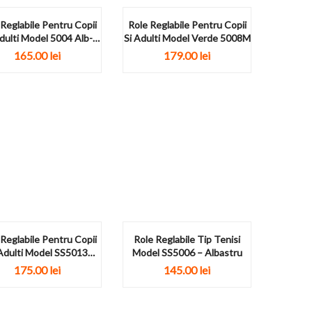
 Reglabile Pentru Copii
Role Reglabile Pentru Copii
Adulti Model 5004 Alb-
Si Adulti Model Verde 5008M
Bleu
165.00
lei
179.00
lei
 Reglabile Pentru Copii
Role Reglabile Tip Tenisi
 Adulti Model SS5013
Model SS5006 – Albastru
Negru-Rosu
175.00
lei
145.00
lei