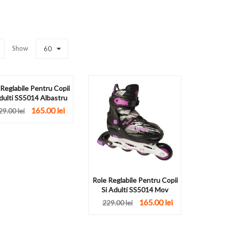
Show
60
 Reglabile Pentru Copii
dulti SS5014 Albastru
165.00
lei
29.00
lei
Role Reglabile Pentru Copii
Si Adulti SS5014 Mov
165.00
lei
229.00
lei