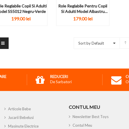
le Reglabile Copii Si Adulti
Role Reglabile Pentru Copii
del SS5012 Negru-Verde
Si Adulti Model Albastru
5008M
199.00
lei
179.00
lei
Sort by Default
RARE
REDUCERI
C
De Sarbatori
O
CONTUL MEU
Articole Bebe
Newsletter Best Toys
Jucarii Bebelusi
Contul Meu
Masinute Electrice