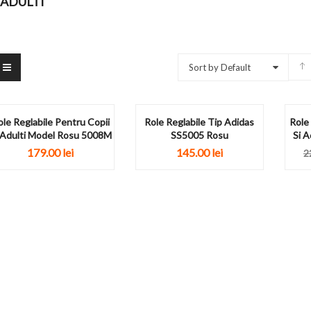
 ADULTI
Sort by Default
ole Reglabile Pentru Copii
Role Reglabile Tip Adidas
Role
 Adulti Model Rosu 5008M
SS5005 Rosu
Si A
179.00
lei
145.00
lei
2