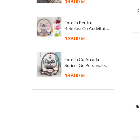
189.00
lei
R
Fotoliu Pentru
Bebelusi Cu Activitati
Funky + Cadou
139.00
lei
Fotoliu Cu Arcada
Soricel Gri Personalizat
+ Cadou
189.00
lei
R