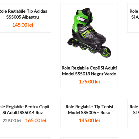
ole Reglabile Tip Adidas
Role
SS5005 Albastru
Si 
145.00
lei
Role Reglabile Copii Si Adulti
Model SS5013 Negru-Verde
175.00
lei
ole Reglabile Pentru Copii
Role Reglabile Tip Tenisi
Role
Si Adulti SS5014 Roz
Model SS5006 – Rosu
Si
165.00
lei
145.00
lei
229.00
lei