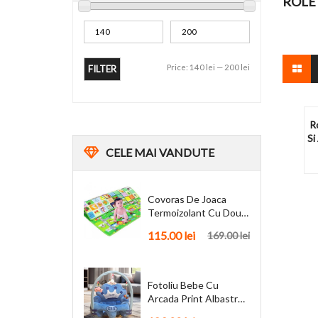
ROLE
Price:
140 lei
—
200 lei
FILTER
R
Si
CELE
MAI VANDUTE
Covoras De Joaca
Termoizolant Cu Doua
Fete 180 X 200 Cm
115.00
lei
169.00
lei
Fotoliu Bebe Cu
Arcada Print Albastru
Personalizat + Cadou