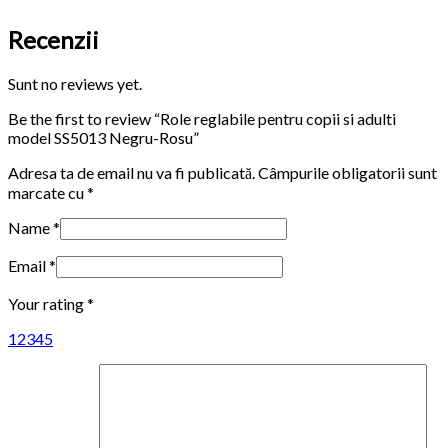
Recenzii
Sunt no reviews yet.
Be the first to review “Role reglabile pentru copii si adulti
model SS5013 Negru-Rosu”
Adresa ta de email nu va fi publicată.
Câmpurile obligatorii sunt
marcate cu
*
Name
*
Email
*
Your rating
*
1
2
3
4
5