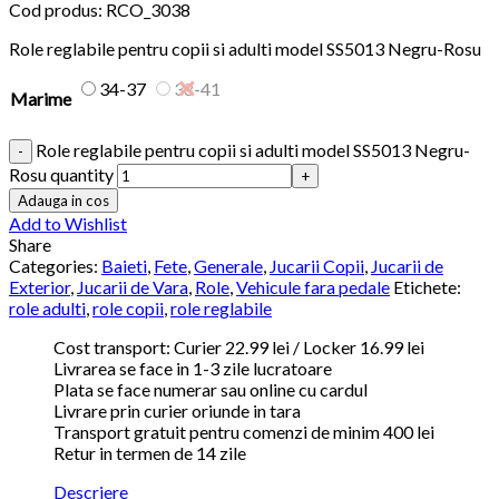
Cod produs:
RCO_3038
Role reglabile pentru copii si adulti model SS5013 Negru-Rosu
34-37
38-41
Marime
Role reglabile pentru copii si adulti model SS5013 Negru-
Rosu quantity
Adauga in cos
Add to Wishlist
Share
Categories:
Baieti
,
Fete
,
Generale
,
Jucarii Copii
,
Jucarii de
Exterior
,
Jucarii de Vara
,
Role
,
Vehicule fara pedale
Etichete:
role adulti
,
role copii
,
role reglabile
Cost transport: Curier 22.99 lei / Locker 16.99 lei
Livrarea se face in 1-3 zile lucratoare
Plata se face numerar sau online cu cardul
Livrare prin curier oriunde in tara
Transport gratuit pentru comenzi de minim 400 lei
Retur in termen de 14 zile
Descriere