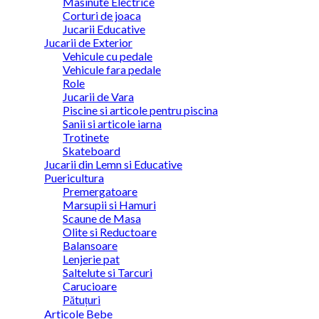
Masinute Electrice
Corturi de joaca
Jucarii Educative
Jucarii de Exterior
Vehicule cu pedale
Vehicule fara pedale
Role
Jucarii de Vara
Piscine si articole pentru piscina
Sanii si articole iarna
Trotinete
Skateboard
Jucarii din Lemn si Educative
Puericultura
Premergatoare
Marsupii si Hamuri
Scaune de Masa
Olite si Reductoare
Balansoare
Lenjerie pat
Saltelute si Tarcuri
Carucioare
Pătuțuri
Articole Bebe