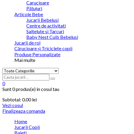
Carucioare
Pătuțuri
Articole Bebe
Jucarii Bebelusi
Centre de activitati
Saltelute si Tarcuri
Baby Nest Cuib Bebelusi
Jucarii de rol
Cărucioare și Triciclete copii
Produse Personalizate
Mai multe
0
Sunt
0 produs(e)
in cosul tau
Subtotal:
0.00 lei
Vezi cosul
Finalizeaza comanda
Home
Jucarii Copii
Baieti