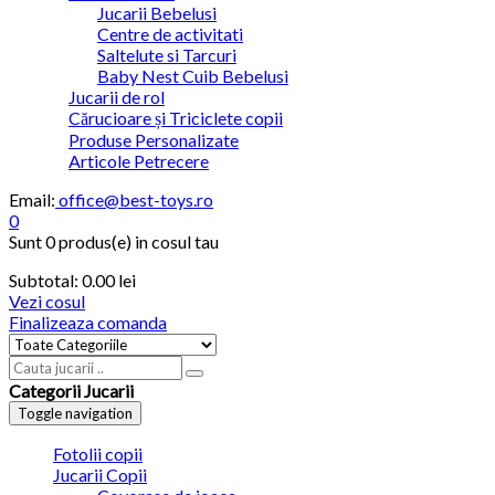
Jucarii Bebelusi
Centre de activitati
Saltelute si Tarcuri
Baby Nest Cuib Bebelusi
Jucarii de rol
Cărucioare și Triciclete copii
Produse Personalizate
Articole Petrecere
Email:
office@best-toys.ro
0
Sunt
0 produs(e)
in cosul tau
Subtotal:
0.00 lei
Vezi cosul
Finalizeaza comanda
Categorii Jucarii
Toggle navigation
Fotolii copii
Jucarii Copii