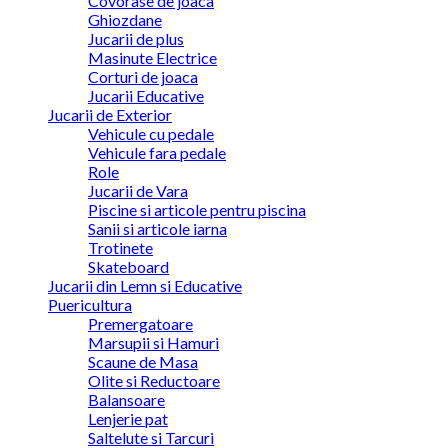
Covorase de joaca
Ghiozdane
Jucarii de plus
Masinute Electrice
Corturi de joaca
Jucarii Educative
Jucarii de Exterior
Vehicule cu pedale
Vehicule fara pedale
Role
Jucarii de Vara
Piscine si articole pentru piscina
Sanii si articole iarna
Trotinete
Skateboard
Jucarii din Lemn si Educative
Puericultura
Premergatoare
Marsupii si Hamuri
Scaune de Masa
Olite si Reductoare
Balansoare
Lenjerie pat
Saltelute si Tarcuri