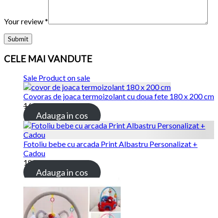
Your review
*
CELE MAI VANDUTE
Sale
Product on sale
Covoras de joaca termoizolant cu doua fete 180 x 200 cm
169.00 lei
115.00 lei
Adauga in cos
Fotoliu bebe cu arcada Print Albastru Personalizat +
Cadou
189.00 lei
Adauga in cos