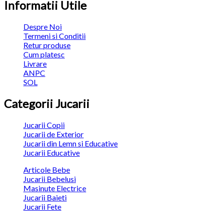
Informatii Utile
Despre Noi
Termeni si Conditii
Retur produse
Cum platesc
Livrare
ANPC
SOL
Categorii Jucarii
Jucarii Copii
Jucarii de Exterior
Jucarii din Lemn si Educative
Jucarii Educative
Articole Bebe
Jucarii Bebelusi
Masinute Electrice
Jucarii Baieti
Jucarii Fete