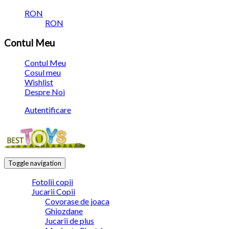
RON
RON
Contul Meu
Contul Meu
Cosul meu
Wishlist
Despre Noi
Autentificare
Toggle navigation
Fotolii copii
Jucarii Copii
Covorase de joaca
Ghiozdane
Jucarii de plus