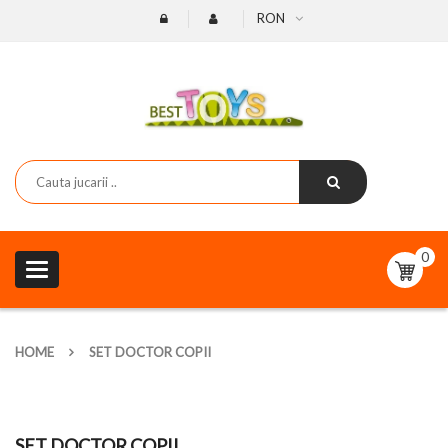
RON
0
Toggle
navigation
HOME
SET DOCTOR COPII
SET DOCTOR COPII