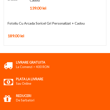
Cadou
139.00
lei
Fotoliu Cu Arcada Soricel Gri Personalizat + Cadou
189.00
lei
LIVRARE GRATUITA
La Comenzi > 400 RON
PLATA LA LIVRARE
Sau Online
REDUCERI
De Sarbatori