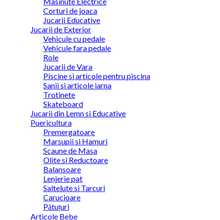
Masinute Electrice
Corturi de joaca
Jucarii Educative
Jucarii de Exterior
Vehicule cu pedale
Vehicule fara pedale
Role
Jucarii de Vara
Piscine si articole pentru piscina
Sanii si articole iarna
Trotinete
Skateboard
Jucarii din Lemn si Educative
Puericultura
Premergatoare
Marsupii si Hamuri
Scaune de Masa
Olite si Reductoare
Balansoare
Lenjerie pat
Saltelute si Tarcuri
Carucioare
Pătuțuri
Articole Bebe