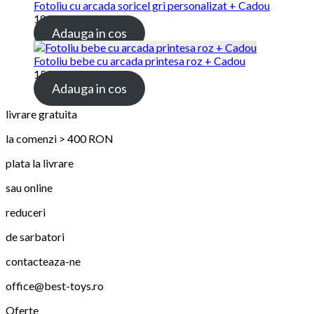
Fotoliu cu arcada soricel gri personalizat + Cadou
189.00
lei
Adauga in cos
Fotoliu bebe cu arcada printesa roz + Cadou
159.00
lei
Adauga in cos
livrare gratuita
la comenzi > 400 RON
plata la livrare
sau online
reduceri
de sarbatori
contacteaza-ne
office@best-toys.ro
Oferte