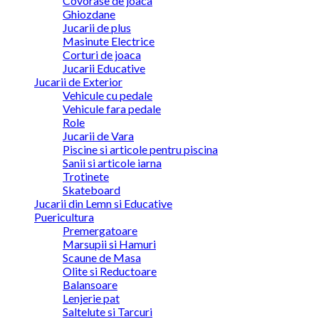
Covorase de joaca
Ghiozdane
Jucarii de plus
Masinute Electrice
Corturi de joaca
Jucarii Educative
Jucarii de Exterior
Vehicule cu pedale
Vehicule fara pedale
Role
Jucarii de Vara
Piscine si articole pentru piscina
Sanii si articole iarna
Trotinete
Skateboard
Jucarii din Lemn si Educative
Puericultura
Premergatoare
Marsupii si Hamuri
Scaune de Masa
Olite si Reductoare
Balansoare
Lenjerie pat
Saltelute si Tarcuri