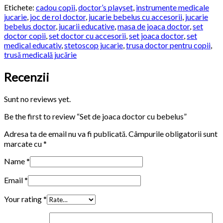
Etichete:
cadou copii
,
doctor’s playset
,
instrumente medicale
jucarie
,
joc de rol doctor
,
jucarie bebelus cu accesorii
,
jucarie
bebelus doctor
,
jucarii educative
,
masa de joaca doctor
,
set
doctor copii
,
set doctor cu accesorii
,
set joaca doctor
,
set
medical educativ
,
stetoscop jucarie
,
trusa doctor pentru copii
,
trusă medicală jucărie
Recenzii
Sunt no reviews yet.
Be the first to review “Set de joaca doctor cu bebelus”
Adresa ta de email nu va fi publicată.
Câmpurile obligatorii sunt
marcate cu
*
Name
*
Email
*
Your rating
*