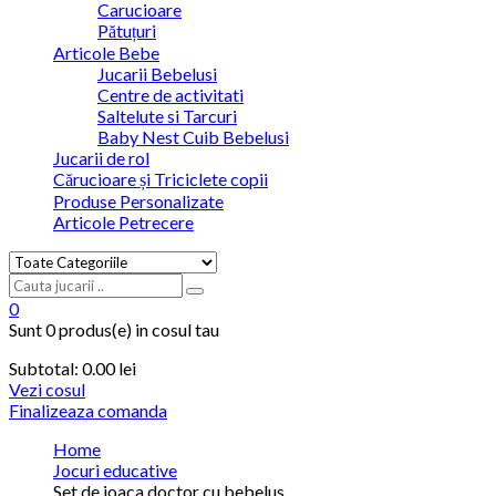
Carucioare
Pătuțuri
Articole Bebe
Jucarii Bebelusi
Centre de activitati
Saltelute si Tarcuri
Baby Nest Cuib Bebelusi
Jucarii de rol
Cărucioare și Triciclete copii
Produse Personalizate
Articole Petrecere
0
Sunt
0 produs(e)
in cosul tau
Subtotal:
0.00
lei
Vezi cosul
Finalizeaza comanda
Home
Jocuri educative
Set de joaca doctor cu bebelus