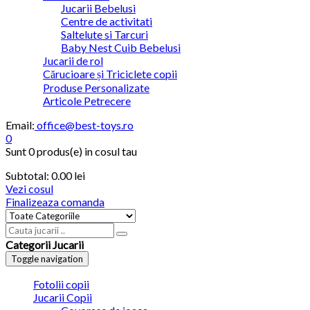
Jucarii Bebelusi
Centre de activitati
Saltelute si Tarcuri
Baby Nest Cuib Bebelusi
Jucarii de rol
Cărucioare și Triciclete copii
Produse Personalizate
Articole Petrecere
Email:
office@best-toys.ro
0
Sunt
0 produs(e)
in cosul tau
Subtotal:
0.00
lei
Vezi cosul
Finalizeaza comanda
Categorii Jucarii
Toggle navigation
Fotolii copii
Jucarii Copii