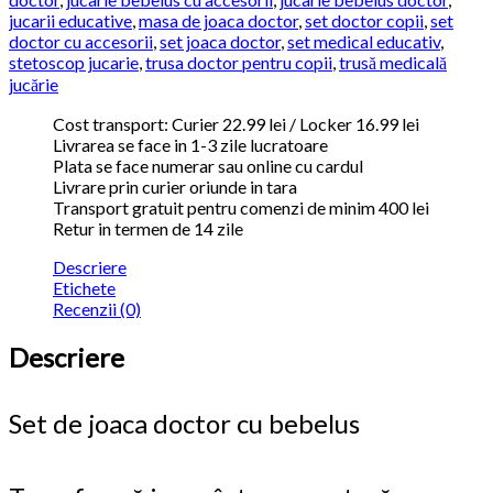
jucarii educative
,
masa de joaca doctor
,
set doctor copii
,
set
doctor cu accesorii
,
set joaca doctor
,
set medical educativ
,
stetoscop jucarie
,
trusa doctor pentru copii
,
trusă medicală
jucărie
Cost transport: Curier 22.99 lei / Locker 16.99 lei
Livrarea se face in 1-3 zile lucratoare
Plata se face numerar sau online cu cardul
Livrare prin curier oriunde in tara
Transport gratuit pentru comenzi de minim 400 lei
Retur in termen de 14 zile
Descriere
Etichete
Recenzii (0)
Descriere
Set de joaca doctor cu bebelus