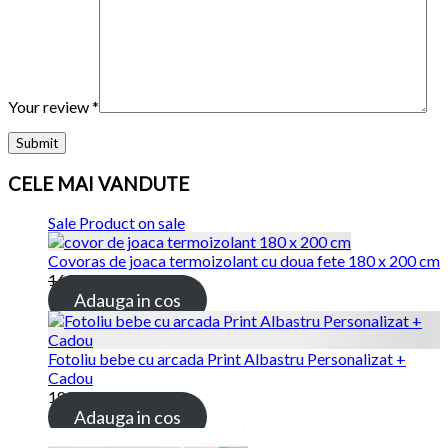
Your review
*
CELE MAI VANDUTE
Sale
Product on sale
Covoras de joaca termoizolant cu doua fete 180 x 200 cm
169.00
lei
115.00
lei
Adauga in cos
Fotoliu bebe cu arcada Print Albastru Personalizat +
Cadou
189.00
lei
Adauga in cos