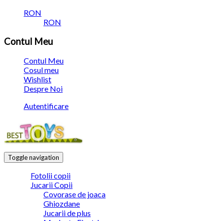
RON
RON
Contul Meu
Contul Meu
Cosul meu
Wishlist
Despre Noi
Autentificare
Toggle navigation
Fotolii copii
Jucarii Copii
Covorase de joaca
Ghiozdane
Jucarii de plus