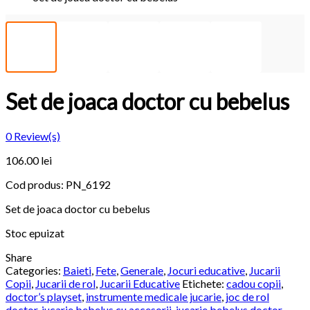
Set de joaca doctor cu bebelus
0
Review(s)
106.00
lei
Cod produs:
PN_6192
Set de joaca doctor cu bebelus
Stoc epuizat
Share
Categories:
Baieti
,
Fete
,
Generale
,
Jocuri educative
,
Jucarii
Copii
,
Jucarii de rol
,
Jucarii Educative
Etichete:
cadou copii
,
doctor’s playset
,
instrumente medicale jucarie
,
joc de rol
doctor
,
jucarie bebelus cu accesorii
,
jucarie bebelus doctor
,