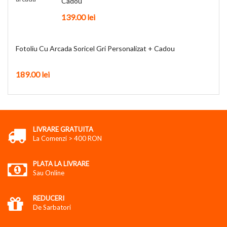
Cadou
139.00
lei
Fotoliu Cu Arcada Soricel Gri Personalizat + Cadou
189.00
lei
LIVRARE GRATUITA
La Comenzi > 400 RON
PLATA LA LIVRARE
Sau Online
REDUCERI
De Sarbatori