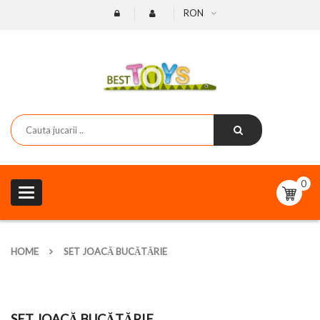
RON
0
Toggle
navigation
HOME
SET JOACĂ BUCĂTĂRIE
SET JOACĂ BUCĂTĂRIE