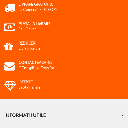
LIVRARE GRATUITA
La Comenzi > 400 RON
PLATA LA LIVRARE
Sau Online
REDUCERI
De Sarbatori
CONTACTEAZA-NE
Office@best-Toys.ro
OFERTE
Saptamanale
INFORMATII UTILE