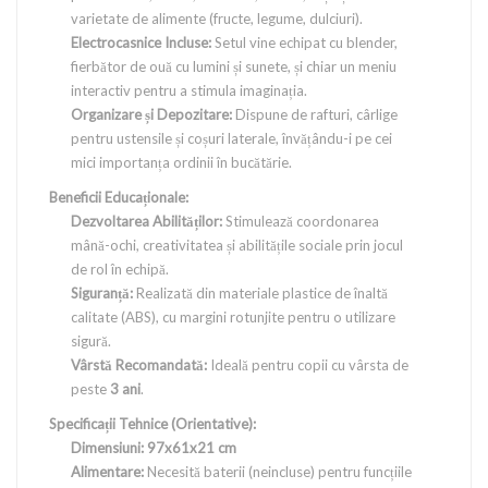
varietate de alimente (fructe, legume, dulciuri).
Electrocasnice Incluse:
Setul vine echipat cu blender,
fierbător de ouă cu lumini și sunete, și chiar un meniu
interactiv pentru a stimula imaginația.
Organizare și Depozitare:
Dispune de rafturi, cârlige
pentru ustensile și coșuri laterale, învățându-i pe cei
mici importanța ordinii în bucătărie.
Beneficii Educaționale:
Dezvoltarea Abilităților:
Stimulează coordonarea
mână-ochi, creativitatea și abilitățile sociale prin jocul
de rol în echipă.
Siguranță:
Realizată din materiale plastice de înaltă
calitate (ABS), cu margini rotunjite pentru o utilizare
sigură.
Vârstă Recomandată:
Ideală pentru copii cu vârsta de
peste
3 ani
.
Specificații Tehnice (Orientative):
Dimensiuni:
97x61x21 cm
Alimentare:
Necesită baterii (neincluse) pentru funcțiile