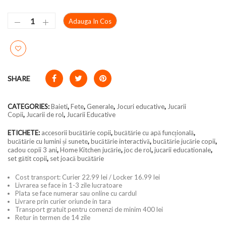
Adauga In Cos
SHARE
CATEGORIES:
Baieti
,
Fete
,
Generale
,
Jocuri educative
,
Jucarii
Copii
,
Jucarii de rol
,
Jucarii Educative
ETICHETE:
accesorii bucătărie copii
,
bucătărie cu apă funcțională
,
bucătărie cu lumini și sunete
,
bucătărie interactivă
,
bucătărie jucărie copii
,
cadou copii 3 ani
,
Home Kitchen jucărie
,
joc de rol
,
jucarii educationale
,
set gătit copii
,
set joacă bucătărie
Cost transport: Curier 22.99 lei / Locker 16.99 lei
Livrarea se face in 1-3 zile lucratoare
Plata se face numerar sau online cu cardul
Livrare prin curier oriunde in tara
Transport gratuit pentru comenzi de minim 400 lei
Retur in termen de 14 zile