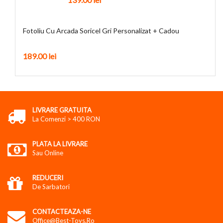
Fotoliu Cu Arcada Soricel Gri Personalizat + Cadou
189.00
lei
LIVRARE GRATUITA
La Comenzi > 400 RON
PLATA LA LIVRARE
Sau Online
REDUCERI
De Sarbatori
CONTACTEAZA-NE
Office@best-Toys.ro