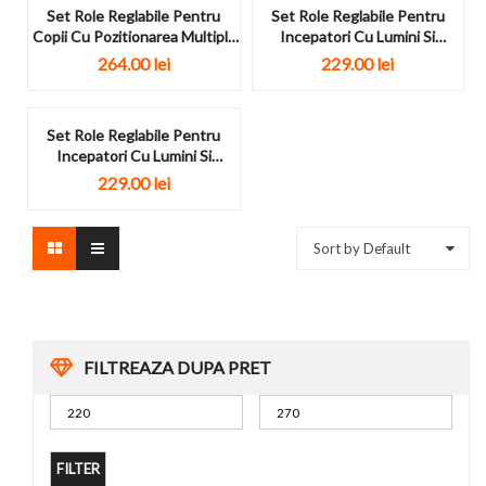
Set Role Reglabile Pentru
Set Role Reglabile Pentru
Copii Cu Pozitionarea Multipla
Incepatori Cu Lumini Si
A...
Echipament...
264.00
lei
229.00
lei
Set Role Reglabile Pentru
Incepatori Cu Lumini Si
Echipament...
229.00
lei
Sort by Default
FILTREAZA DUPA PRET
FILTER