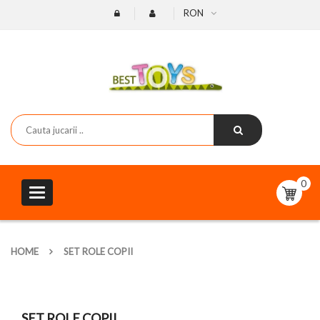
RON
0
Toggle
navigation
HOME
SET ROLE COPII
SET ROLE COPII