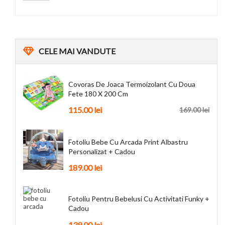
CELE
MAI VANDUTE
Covoras De Joaca Termoizolant Cu Doua
Fete 180 X 200 Cm
115.00
lei
169.00
lei
Fotoliu Bebe Cu Arcada Print Albastru
Personalizat + Cadou
189.00
lei
Fotoliu Pentru Bebelusi Cu Activitati Funky +
Cadou
139.00
lei