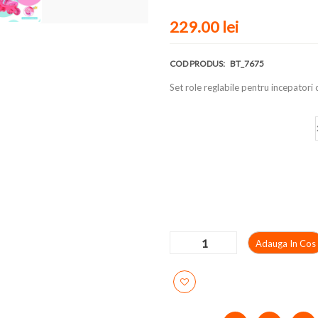
229.00 lei
COD PRODUS:
BT_7675
Set role reglabile pentru incepatori
Marime
Adauga In Cos