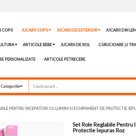
I COPII
JUCARII COPII
JUCARII DE EXTERIOR
JUCARII DIN LE
ULTURA
ARTICOLE BEBE
JUCARII DE ROL
CĂRUCIOARE ȘI TRI
E PERSONALIZATE
ARTICOLE PETRECERE
ABILE PENTRU INCEPATORI CU LUMINI SI ECHIPAMENT DE PROTECTIE IEP
Set Role Reglabile Pentru 
Protectie Iepuras Roz