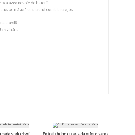
fără a avea nevoie de baterii.
ne, pe măsură ce piciorul copilului crește.
na stabilă.
 utilizării.
rcada soricel gri
Fotoliu bebe cu arcada printesa roz