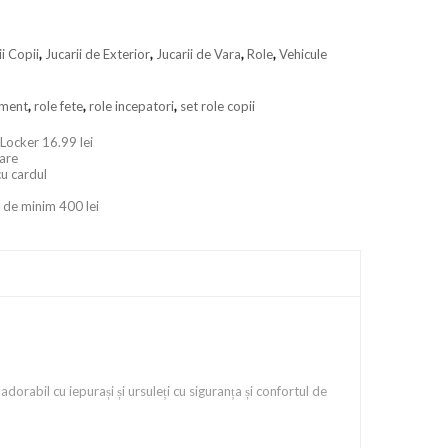
ii Copii
,
Jucarii de Exterior
,
Jucarii de Vara
,
Role
,
Vehicule
ament
,
role fete
,
role incepatori
,
set role copii
 Locker 16.99 lei
oare
cu cardul
 de minim 400 lei
dorabil cu iepurași și ursuleți cu siguranța și confortul de