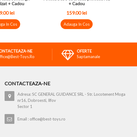
izat + Cadou
+ Cadou
.00 lei
159.00 lei
ga In Cos
Adauga In Cos
ONTACTEAZA-NE
OFERTE
ffice@best-Toys.ro
Saptamanale
CONTACTEAZA-NE
Adresa: SC GENERAL GUIDANCE SRL - Str. Locotenent Moga
nr16, Dobroesti, Ilfov
Sector 1
Email : office@best-toys.ro