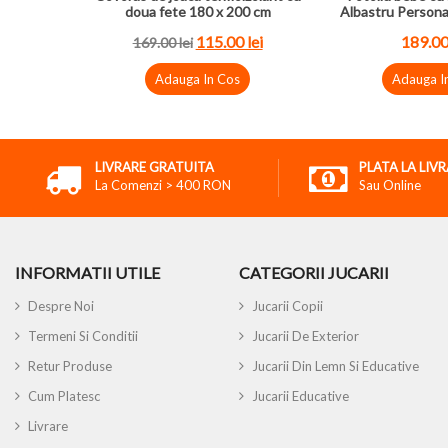
doua fete 180 x 200 cm
Albastru Persona
115.00 lei
189.00
169.00 lei
Adauga In Cos
Adauga I
LIVRARE GRATUITA
PLATA LA LIV
La Comenzi > 400 RON
Sau Online
INFORMATII UTILE
CATEGORII JUCARII
Despre Noi
Jucarii Copii
Termeni Si Conditii
Jucarii De Exterior
Retur Produse
Jucarii Din Lemn Si Educative
Cum Platesc
Jucarii Educative
Livrare