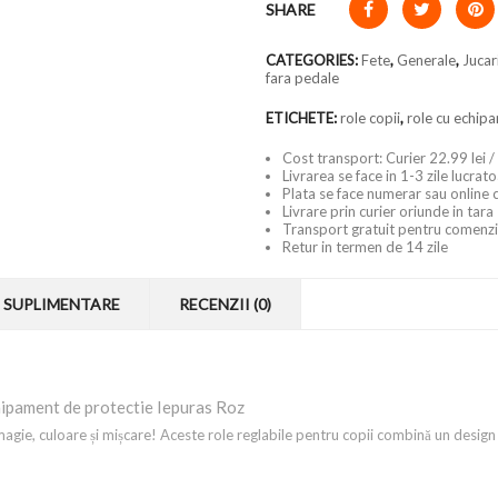
SHARE
CATEGORIES:
Fete
,
Generale
,
Jucar
fara pedale
ETICHETE:
role copii
,
role cu echip
Cost transport: Curier 22.99 lei /
Livrarea se face in 1-3 zile lucrat
Plata se face numerar sau online 
Livrare prin curier oriunde in tara
Transport gratuit pentru comenzi
Retur in termen de 14 zile
 SUPLIMENTARE
RECENZII (0)
chipament de protectie Iepuras Roz
magie, culoare și mișcare! Aceste role reglabile pentru copii combină un design a