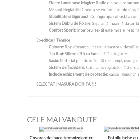
Efecte Luminoase Magice
: Roțile din poliuretan su
Măsură Reglabilă
: Gheata se extinde simplu și rap
Stabilitate și Siguranță
: Configurația robustă a roți
Sistem Dublu de Fixare
: Siguranță maximă datorită 
Confort Sporit
: Interiorul textil este moale, respir
Specificații Tehnice
Culoare
: Roz vibrant cu inserții albastre și detalii 
Tip Roți
: Silicon (PU) cu lumini LED integrate.
Sasiu
: Material plastic de înaltă rezistență, ușor și d
Sistem de Închidere
: Catarame reglabile (fără șiret
Include echipament de protectie:
casca , genunchie
SELECTATI MASURA DORITA !!!
CELE MAI VANDUTE
Covoras de joaca termoizolant cu
Fotoliu bebe cu 