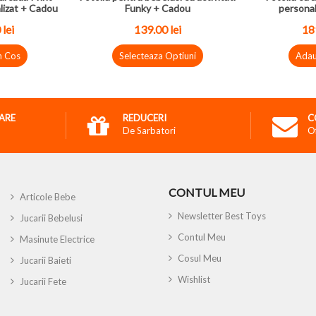
lizat + Cadou
Funky + Cadou
personal
 lei
139.00 lei
189
n Cos
Selecteaza Optiuni
Adau
RARE
REDUCERI
C
De Sarbatori
O
CONTUL MEU
Articole Bebe
Newsletter Best Toys
Jucarii Bebelusi
Contul Meu
Masinute Electrice
Cosul Meu
Jucarii Baieti
Wishlist
Jucarii Fete