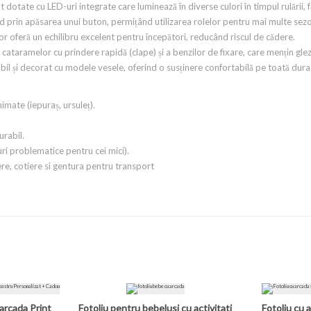
nt dotate cu LED-uri integrate care luminează în diverse culori în timpul rulării, 
id prin apăsarea unui buton, permițând utilizarea rolelor pentru mai multe sezoa
lor oferă un echilibru excelent pentru începători, reducând riscul de cădere.
cataramelor cu prindere rapidă (clape) și a benzilor de fixare, care mențin glez
abil și decorat cu modele vesele, oferind o susținere confortabilă pe toată durata
animate (iepuraș, ursuleț).
urabil.
uri problematice pentru cei mici).
re, cotiere si gentura pentru transport
arcada Print
Fotoliu pentru bebelusi cu activitati
Fotoliu cu a