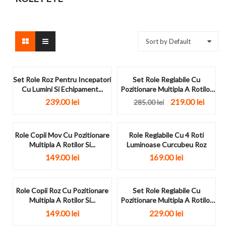
Sort by Default
Set Role Roz Pentru Incepatori
Set Role Reglabile Cu
Cu Lumini Si Echipament...
Pozitionare Multipla A Rotilor
Banwei...
239.00
lei
219.00
lei
285.00
lei
Role Copii Mov Cu Pozitionare
Role Reglabile Cu 4 Roti
Multipla A Rotilor Si...
Luminoase Curcubeu Roz
149.00
lei
169.00
lei
Role Copii Roz Cu Pozitionare
Set Role Reglabile Cu
Multipla A Rotilor Si...
Pozitionare Multipla A Rotilor
Bear...
149.00
lei
229.00
lei