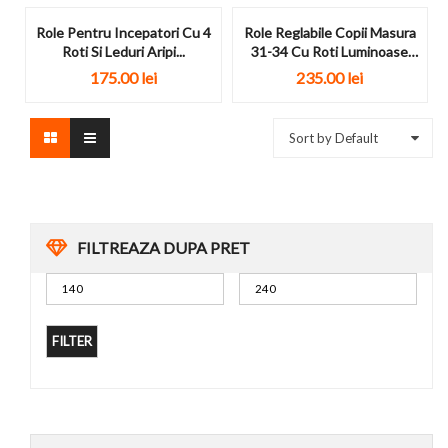
Role Pentru Incepatori Cu 4
Role Reglabile Copii Masura
Roti Si Leduri Aripi...
31-34 Cu Roti Luminoase
Banwei...
175.00
lei
235.00
lei
Sort by Default
FILTREAZA DUPA PRET
FILTER