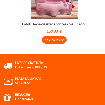
Fotoliu bebe cu arcada printesa roz + Cadou
159.00 lei
Adauga In Cos
LIVRARE GRATUITA
La Comenzi > 400 RON
PLATA LA LIVRARE
Sau Online
REDUCERI
De Sarbatori