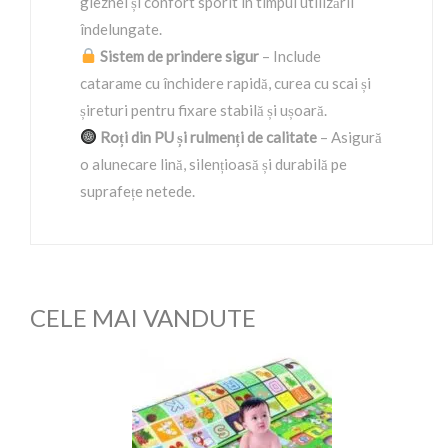
gleznei și confort sporit în timpul utilizării
îndelungate.
Sistem de prindere sigur
– Include
catarame cu închidere rapidă, curea cu scai și
șireturi pentru fixare stabilă și ușoară.
Roți din PU și rulmenți de calitate
– Asigură
o alunecare lină, silențioasă și durabilă pe
suprafețe netede.
CELE MAI VANDUTE