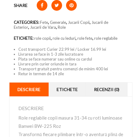
SHARE
CATEGORIES:
Fete
,
Generale
,
Jucarii Copii
,
Jucarii de
Exterior
,
Jucarii de Vara
,
Role
ETICHETE:
role copii
,
role cu leduri
,
role fete
,
role reglabile
Cost transport: Curier 22.99 lei / Locker 16.99 lei
Livrarea se face in 1-3 zile lucratoare
Plata se face numerar sau online cu cardul
Livrare prin curier oriunde in tara
Transport gratuit pentru comenzi de minim 400 lei
Retur in termen de 14 zile
DESCRIERE
ETICHETE
RECENZII (0)
DESCRIERE
Role reglabile copii masura 31-34 cu roti luminoase
Banwei BW-225 Roz
Transformă fiecare plimbare într-o aventură plină de