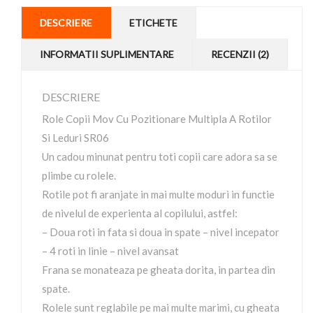
DESCRIERE
ETICHETE
INFORMATII SUPLIMENTARE
RECENZII (2)
DESCRIERE
Role Copii Mov Cu Pozitionare Multipla A Rotilor
Si Leduri SR06
Un cadou minunat pentru toti copii care adora sa se
plimbe cu rolele.
Rotile pot fi aranjate in mai multe moduri in functie
de nivelul de experienta al copilului, astfel:
– Doua roti in fata si doua in spate – nivel incepator
– 4 roti in linie – nivel avansat
Frana se monateaza pe gheata dorita, in partea din
spate.
Rolele sunt reglabile pe mai multe marimi, cu gheata