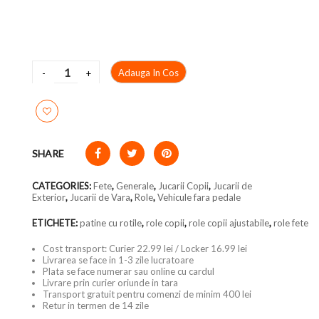
Adauga In Cos
SHARE
CATEGORIES:
Fete
,
Generale
,
Jucarii Copii
,
Jucarii de
Exterior
,
Jucarii de Vara
,
Role
,
Vehicule fara pedale
ETICHETE:
patine cu rotile
,
role copii
,
role copii ajustabile
,
role fete
Cost transport: Curier 22.99 lei / Locker 16.99 lei
Livrarea se face in 1-3 zile lucratoare
Plata se face numerar sau online cu cardul
Livrare prin curier oriunde in tara
Transport gratuit pentru comenzi de minim 400 lei
Retur in termen de 14 zile