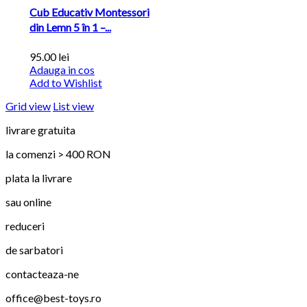
Cub Educativ Montessori
din Lemn 5 în 1 –...
95.00
lei
Adauga in cos
Add to Wishlist
Grid view
List view
livrare gratuita
la comenzi > 400 RON
plata la livrare
sau online
reduceri
de sarbatori
contacteaza-ne
office@best-toys.ro