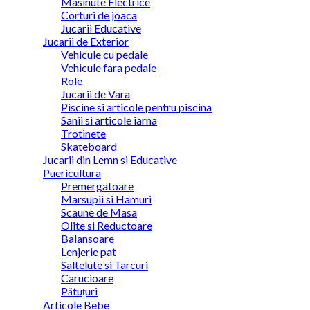
Masinute Electrice
Corturi de joaca
Jucarii Educative
Jucarii de Exterior
Vehicule cu pedale
Vehicule fara pedale
Role
Jucarii de Vara
Piscine si articole pentru piscina
Sanii si articole iarna
Trotinete
Skateboard
Jucarii din Lemn si Educative
Puericultura
Premergatoare
Marsupii si Hamuri
Scaune de Masa
Olite si Reductoare
Balansoare
Lenjerie pat
Saltelute si Tarcuri
Carucioare
Pătuțuri
Articole Bebe