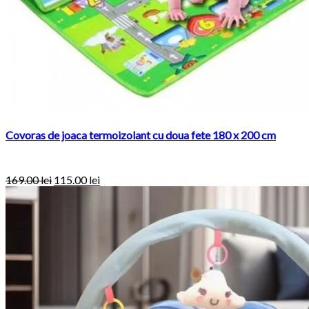
Covoras de joaca termoizolant cu doua fete 180 x 200 cm
169.00
lei
115.00
lei