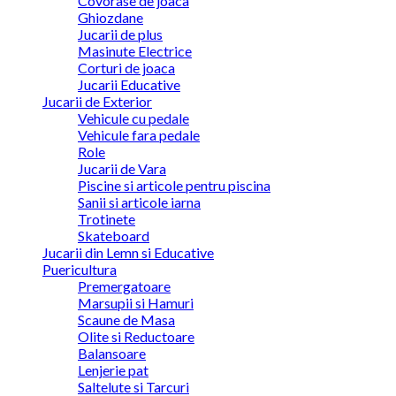
Covorase de joaca
Ghiozdane
Jucarii de plus
Masinute Electrice
Corturi de joaca
Jucarii Educative
Jucarii de Exterior
Vehicule cu pedale
Vehicule fara pedale
Role
Jucarii de Vara
Piscine si articole pentru piscina
Sanii si articole iarna
Trotinete
Skateboard
Jucarii din Lemn si Educative
Puericultura
Premergatoare
Marsupii si Hamuri
Scaune de Masa
Olite si Reductoare
Balansoare
Lenjerie pat
Saltelute si Tarcuri