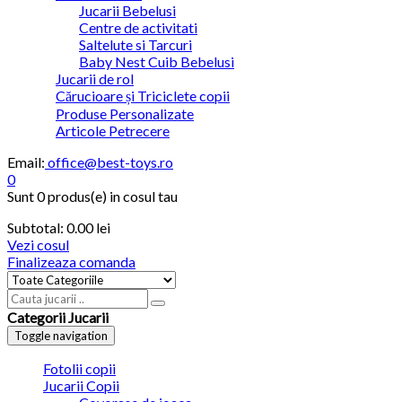
Jucarii Bebelusi
Centre de activitati
Saltelute si Tarcuri
Baby Nest Cuib Bebelusi
Jucarii de rol
Cărucioare și Triciclete copii
Produse Personalizate
Articole Petrecere
Email:
office@best-toys.ro
0
Sunt
0 produs(e)
in cosul tau
Subtotal:
0.00
lei
Vezi cosul
Finalizeaza comanda
Categorii Jucarii
Toggle navigation
Fotolii copii
Jucarii Copii