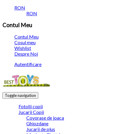
RON
RON
Contul Meu
Contul Meu
Cosul meu
Wishlist
Despre Noi
Autentificare
Toggle navigation
Fotolii copii
Jucarii Copii
Covorase de joaca
Ghiozdane
Jucarii de plus