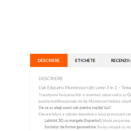
DESCRIERE
ETICHETE
RECENZII 
DESCRIERE
Cub Educativ Montessori din Lemn 5 în 1 – Tem
Transformă învățarea într-o aventură subacvatică cu
Cu
jucărie multifuncțională de tip Montessori îmbină culori
De ce să alegi acest cub pentru copilul tău?
Fiecare latură a cubului dezvăluie o nouă provocare care 
Labirint 3D cu margele (Superior):
Situat pe partea d
Sortator de forme geometrice:
Învață micuțul să rec