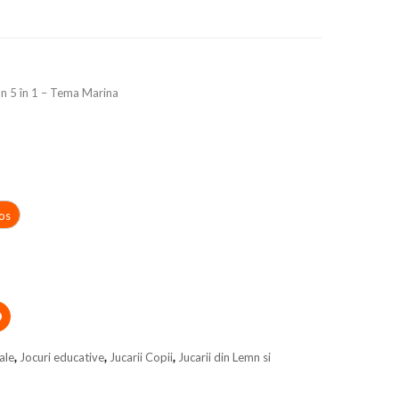
n 5 în 1 – Tema Marina
os
ale
,
Jocuri educative
,
Jucarii Copii
,
Jucarii din Lemn si