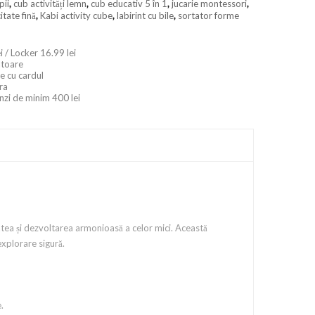
pii
,
cub activități lemn
,
cub educativ 5 în 1
,
jucarie montessori
,
itate fină
,
Kabi activity cube
,
labirint cu bile
,
sortator forme
i / Locker 16.99 lei
ratoare
e cu cardul
ara
nzi de minim 400 lei
atea și dezvoltarea armonioasă a celor mici. Această
explorare sigură.
.