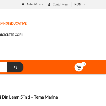
Autentificare
RON
Contul Meu
LEMN SI EDUCATIVE
ICICLETE COPII
0
 Din Lemn 5 În 1 – Tema Marina