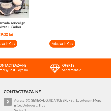
arcada soricel gri
lizat + Cadou
9.00 lei
uga In Cos
Adauga In Cos
ONTACTEAZA-NE
OFERTE
ffice@best-Toys.ro
Saptamanale
CONTACTEAZA-NE
Adresa: SC GENERAL GUIDANCE SRL - Str. Locotenent Moga
nr16, Dobroesti, Ilfov
Sector 1