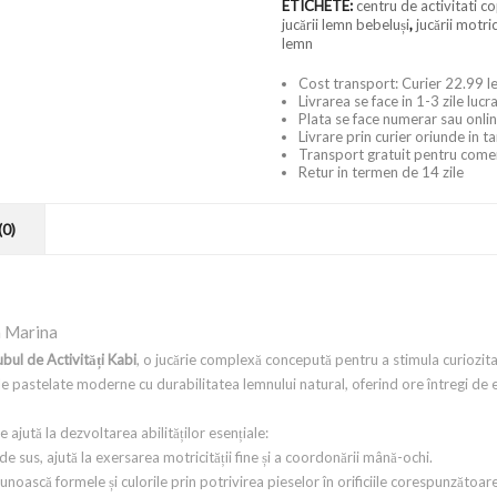
ETICHETE:
centru de activitati co
jucării lemn bebeluși
,
jucării motric
lemn
Cost transport: Curier 22.99 le
Livrarea se face in 1-3 zile luc
Plata se face numerar sau onlin
Livrare prin curier oriunde in t
Transport gratuit pentru come
Retur in termen de 14 zile
(0)
a Marina
bul de Activități Kabi
, o jucărie complexă concepută pentru a stimula curiozit
le pastelate moderne cu durabilitatea lemnului natural, oferind ore întregi de 
ajută la dezvoltarea abilităților esențiale:
e sus, ajută la exersarea motricității fine și a coordonării mână-ochi.
unoască formele și culorile prin potrivirea pieselor în orificiile corespunzătoare