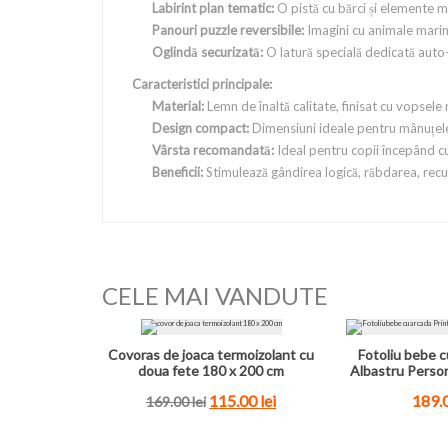
Labirint plan tematic:
O pistă cu bărci și elemente ma
Panouri puzzle reversibile:
Imagini cu animale marine
Oglindă securizată:
O latură specială dedicată auto-d
Caracteristici principale:
Material:
Lemn de înaltă calitate, finisat cu vopsele
Design compact:
Dimensiuni ideale pentru mânuțele 
Vârsta recomandată:
Ideal pentru copii începând cu
Beneficii:
Stimulează gândirea logică, răbdarea, recun
CELE MAI VANDUTE
Covoras de joaca termoizolant cu
Fotoliu bebe c
doua fete 180 x 200 cm
Albastru Perso
115.00 lei
189.0
169.00 lei