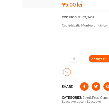
95.00 lei
COD PRODUS:
BT_7634
Cub Educativ Montessori din Lem
Adauga In C
SHARE
CATEGORIES:
Baieti
,
Fete
,
Gener
Educative
,
Jucarii Educative