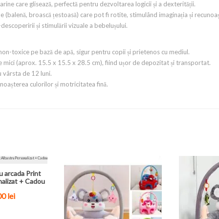
rine care glisează, perfectă pentru dezvoltarea logicii și a dexterității.
 (balenă, broască țestoasă) care pot fi rotite, stimulând imaginația și recunoaș
escoperirii și stimulării vizuale a bebelușului.
 non-toxice pe bază de apă, sigur pentru copii și prietenos cu mediul.
mici (aprox. 15.5 x 15.5 x 28.5 cm), fiind ușor de depozitat și transportat.
 vârsta de 12 luni.
oașterea culorilor și motricitatea fină.
u arcada Print
nalizat + Cadou
0 lei