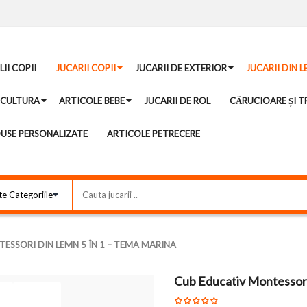
II COPII
JUCARII COPII
JUCARII DE EXTERIOR
JUCARII DIN 
ICULTURA
ARTICOLE BEBE
JUCARII DE ROL
CĂRUCIOARE ȘI TR
USE PERSONALIZATE
ARTICOLE PETRECERE
ESSORI DIN LEMN 5 ÎN 1 – TEMA MARINA
Cub Educativ Montessori