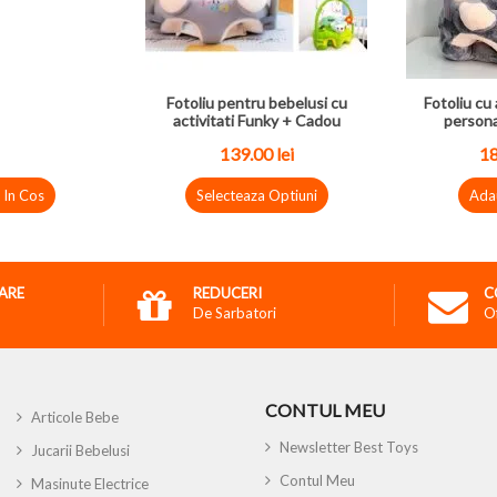
Fotoliu pentru bebelusi cu
Fotoliu cu 
activitati Funky + Cadou
persona
139.00 lei
18
 In Cos
Selecteaza Optiuni
Ada
RARE
REDUCERI
C
De Sarbatori
O
CONTUL MEU
Articole Bebe
Newsletter Best Toys
Jucarii Bebelusi
Contul Meu
Masinute Electrice