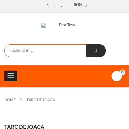
RON
0
Toggle
navigation
HOME
TARC DE JOACA
TARC DE JOACA