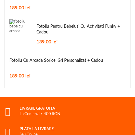
189.00
lei
Fotoliu Pentru Bebelusi Cu Activitati Funky +
Cadou
139.00
lei
Fotoliu Cu Arcada Soricel Gri Personalizat + Cadou
189.00
lei
LIVRARE GRATUITA
La Comenzi > 400 RON
PLATA LA LIVRARE
Sau Online