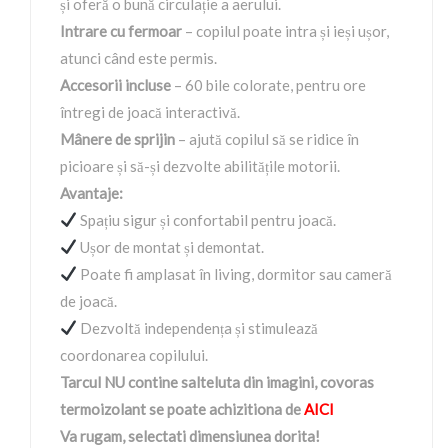
și oferă o bună circulație a aerului.
Intrare cu fermoar
– copilul poate intra și ieși ușor,
atunci când este permis.
Accesorii incluse
– 60 bile colorate, pentru ore
întregi de joacă interactivă.
Mânere de sprijin
– ajută copilul să se ridice în
picioare și să-și dezvolte abilitățile motorii.
Avantaje:
Spațiu sigur și confortabil pentru joacă.
Ușor de montat și demontat.
Poate fi amplasat în living, dormitor sau cameră
de joacă.
Dezvoltă independența și stimulează
coordonarea copilului.
Tarcul NU contine salteluta din imagini, covoras
termoizolant se poate achizitiona de
AICI
Va rugam, selectati dimensiunea dorita!