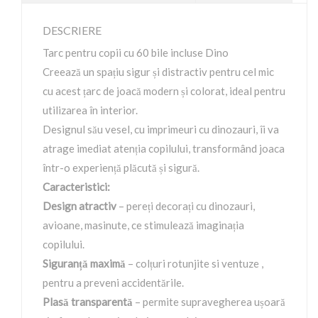
DESCRIERE
Tarc pentru copii cu 60 bile incluse Dino
Creează un spațiu sigur și distractiv pentru cel mic
cu acest țarc de joacă modern și colorat, ideal pentru
utilizarea în interior.
Designul său vesel, cu imprimeuri cu dinozauri, îi va
atrage imediat atenția copilului, transformând joaca
într-o experiență plăcută și sigură.
Caracteristici:
Design atractiv
– pereți decorați cu dinozauri,
avioane, masinute, ce stimulează imaginația
copilului.
Siguranță maximă
– colțuri rotunjite si ventuze ,
pentru a preveni accidentările.
Plasă transparentă
– permite supravegherea ușoară