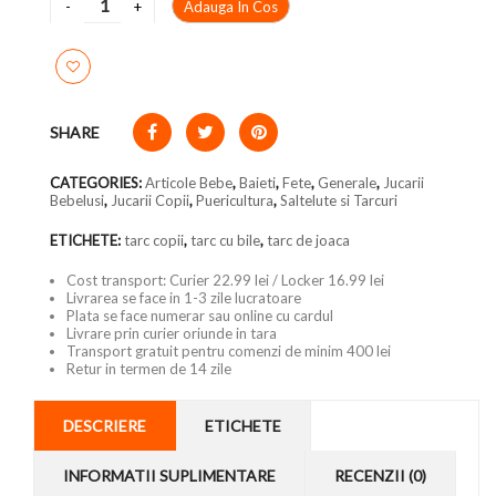
Adauga In Cos
SHARE
CATEGORIES:
Articole Bebe
,
Baieti
,
Fete
,
Generale
,
Jucarii
Bebelusi
,
Jucarii Copii
,
Puericultura
,
Saltelute si Tarcuri
ETICHETE:
tarc copii
,
tarc cu bile
,
tarc de joaca
Cost transport: Curier 22.99 lei / Locker 16.99 lei
Livrarea se face in 1-3 zile lucratoare
Plata se face numerar sau online cu cardul
Livrare prin curier oriunde in tara
Transport gratuit pentru comenzi de minim 400 lei
Retur in termen de 14 zile
DESCRIERE
ETICHETE
INFORMATII SUPLIMENTARE
RECENZII (0)