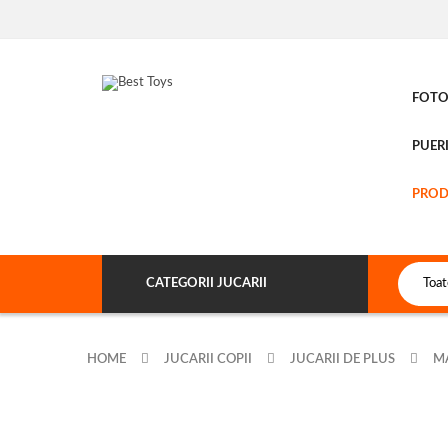
FOTOL
PUER
PROD
CATEGORII JUCARII
HOME
JUCARII COPII
JUCARII DE PLUS
M