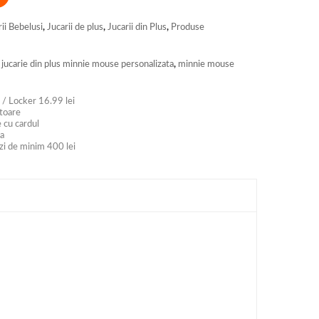
rii Bebelusi
,
Jucarii de plus
,
Jucarii din Plus
,
Produse
,
jucarie din plus minnie mouse personalizata
,
minnie mouse
 / Locker 16.99 lei
atoare
 cu cardul
ra
zi de minim 400 lei