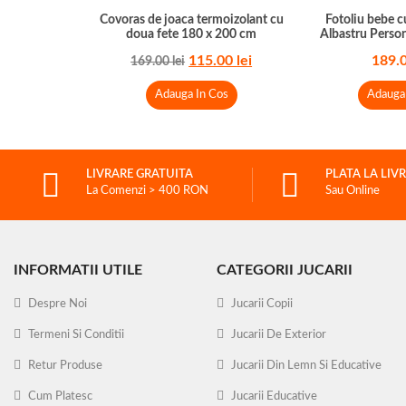
Covoras de joaca termoizolant cu
Fotoliu bebe c
doua fete 180 x 200 cm
Albastru Perso
115.00
lei
189.
169.00
lei
Adauga In Cos
Adauga
LIVRARE GRATUITA
PLATA LA LIV
La Comenzi > 400 RON
Sau Online
INFORMATII UTILE
CATEGORII JUCARII
Despre Noi
Jucarii Copii
Termeni Si Conditii
Jucarii De Exterior
Retur Produse
Jucarii Din Lemn Si Educative
Cum Platesc
Jucarii Educative