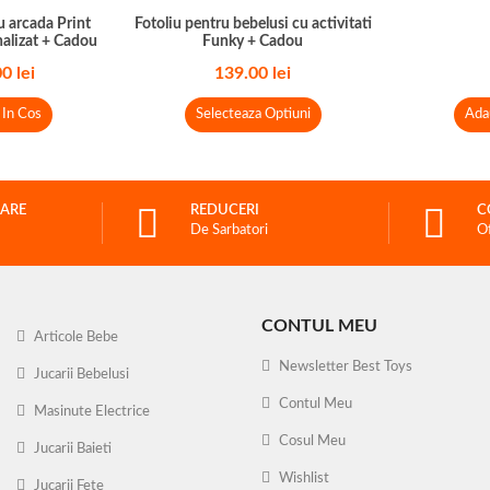
u arcada Print
Fotoliu pentru bebelusi cu activitati
nalizat + Cadou
Funky + Cadou
00
lei
139.00
lei
 In Cos
Selecteaza Optiuni
Ada
RARE
REDUCERI
C
De Sarbatori
O
CONTUL MEU
Articole Bebe
Newsletter Best Toys
Jucarii Bebelusi
Contul Meu
Masinute Electrice
Cosul Meu
Jucarii Baieti
Wishlist
Jucarii Fete