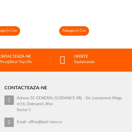
uga In Cos
Adauga In Cos
ONTACTEAZA-NE
OFERTE
ffice@best-Toys.ro
Saptamanale
CONTACTEAZA-NE
Adresa: SC GENERAL GUIDANCE SRL - Str. Locotenent Moga
nr16, Dobroesti, Ilfov
Sector 1
Email : office@best-toys.ro