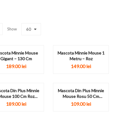
Show
60
scota Minnie Mouse
Mascota Minnie Mouse 1
Gigant – 130 Cm
Metru – Roz
189.00
lei
149.00
lei
cota Din Plus Minnie
Mascota Din Plus Minnie
Mouse 100 Cm Roz
Mouse Rosu 50 Cm
Personalizata
Personalizata
189.00
lei
109.00
lei