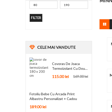
MINN
FILTER
CELE
MAI VANDUTE
Covoras De Joaca
Termoizolant Cu Doua
Fete 180 X 200 Cm
M
115.00
lei
169.00
lei
Fotoliu Bebe Cu Arcada Print
Albastru Personalizat + Cadou
189.00
lei