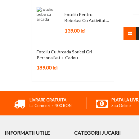
Fotoliu Pentru
Bebelusi Cu Activitati
Funky + Cadou
139.00
lei
Fotoliu Cu Arcada Soricel Gri
Personalizat + Cadou
189.00
lei
LIVRARE GRATUITA
PLATA LA LIV
La Comenzi > 400 RON
Sau Online
INFORMATII UTILE
CATEGORII JUCARII