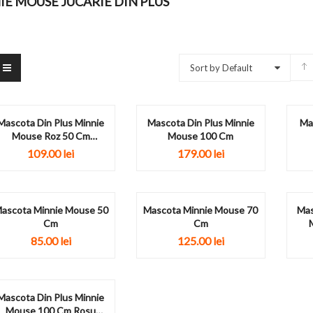
IE MOUSE JUCARIE DIN PLUS
Sort by Default
Mascota Din Plus Minnie
Mascota Din Plus Minnie
Ma
Mouse Roz 50 Cm
Mouse 100 Cm
Personalizata
109.00
lei
179.00
lei
ascota Minnie Mouse 50
Mascota Minnie Mouse 70
Mas
Cm
Cm
85.00
lei
125.00
lei
Mascota Din Plus Minnie
Mouse 100 Cm Rosu