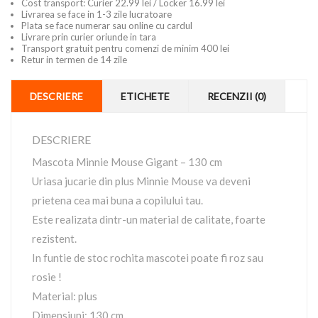
Cost transport: Curier 22.99 lei / Locker 16.99 lei
Livrarea se face in 1-3 zile lucratoare
Plata se face numerar sau online cu cardul
Livrare prin curier oriunde in tara
Transport gratuit pentru comenzi de minim 400 lei
Retur in termen de 14 zile
DESCRIERE
ETICHETE
RECENZII (0)
DESCRIERE
Mascota Minnie Mouse Gigant – 130 cm
Uriasa jucarie din plus Minnie Mouse va deveni
prietena cea mai buna a copilului tau.
Este realizata dintr-un material de calitate, foarte
rezistent.
In funtie de stoc rochita mascotei poate fi roz sau
rosie !
Material: plus
Dimensiuni: 130 cm