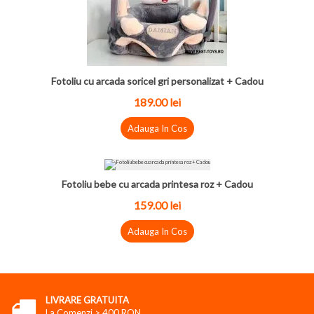
Fotoliu cu arcada soricel gri personalizat + Cadou
189.00
lei
Adauga In Cos
Fotoliu bebe cu arcada printesa roz + Cadou
159.00
lei
Adauga In Cos
LIVRARE GRATUITA
La Comenzi > 400 RON