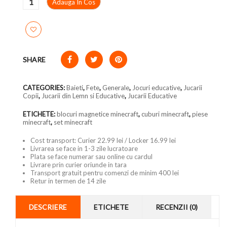
Adauga In Cos
SHARE
CATEGORIES:
Baieti
,
Fete
,
Generale
,
Jocuri educative
,
Jucarii
Copii
,
Jucarii din Lemn si Educative
,
Jucarii Educative
ETICHETE:
blocuri magnetice minecraft
,
cuburi minecraft
,
piese
minecraft
,
set minecraft
Cost transport: Curier 22.99 lei / Locker 16.99 lei
Livrarea se face in 1-3 zile lucratoare
Plata se face numerar sau online cu cardul
Livrare prin curier oriunde in tara
Transport gratuit pentru comenzi de minim 400 lei
Retur in termen de 14 zile
DESCRIERE
ETICHETE
RECENZII (0)