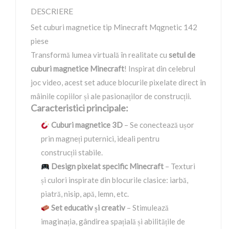
DESCRIERE
Set cuburi magnetice tip Minecraft Mqgnetic 142
piese
Transformă lumea virtuală în realitate cu
setul de
cuburi magnetice Minecraft
! Inspirat din celebrul
joc video, acest set aduce blocurile pixelate direct în
mâinile copiilor și ale pasionaților de construcții.
Caracteristici principale:
Cuburi magnetice 3D
– Se conectează ușor
prin magneți puternici, ideali pentru
construcții stabile.
Design pixelat specific Minecraft
– Texturi
și culori inspirate din blocurile clasice: iarbă,
piatră, nisip, apă, lemn, etc.
Set educativ și creativ
– Stimulează
imaginația, gândirea spațială și abilitățile de